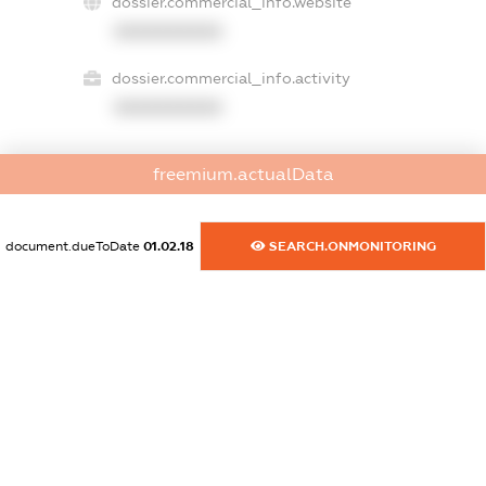
dossier.commercial_info.website
XXXXXXXXXX
dossier.commercial_info.activity
XXXXXXXXXX
freemium.actualData
freemium.exampleText_1
freemium.exampleText_2
freemium.anonymousPerSearch2
document.dueToDate
01.02.18
SEARCH.ONMONITORING
FREEMIUM.DETAILS
FREEMIUM.REGISTER