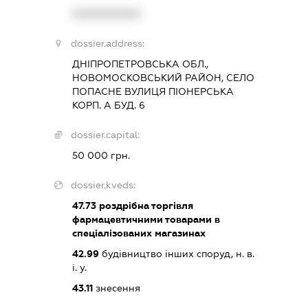
XXXXXXXXXX
dossier.address:
ДНІПРОПЕТРОВСЬКА ОБЛ.,
НОВОМОСКОВСЬКИЙ РАЙОН, СЕЛО
ПОПАСНЕ ВУЛИЦЯ ПІОНЕРСЬКА
КОРП. А БУД. 6
dossier.capital:
50 000 грн.
dossier.kveds:
47.73
роздрібна торгівля
фармацевтичними товарами в
спеціалізованих магазинах
42.99
будівництво інших споруд, н. в.
і. у.
43.11
знесення