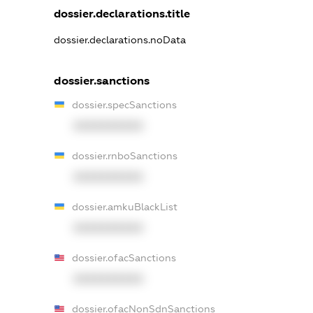
dossier.declarations.title
dossier.declarations.noData
dossier.sanctions
dossier.specSanctions
XXXXXXXXXX
dossier.rnboSanctions
XXXXXXXXXX
dossier.amkuBlackList
XXXXXXXXXX
dossier.ofacSanctions
XXXXXXXXXX
dossier.ofacNonSdnSanctions