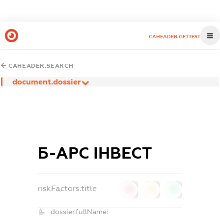
CAHEADER.GETTEST
CAHEADER.SEARCH
document.dossier
Б-АРС ІНВЕСТ
riskFactors.title
0
0
0
dossier.fullName: