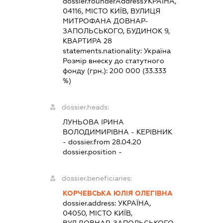
dossier.founderAddress
УКРАЇНА,
04116, МІСТО КИЇВ, ВУЛИЦЯ
МИТРОФАНА ДОВНАР-
ЗАПОЛЬСЬКОГО, БУДИНОК 9,
КВАРТИРА 28
statements.nationality:
Україна
Розмір внеску до статутного
фонду (грн.):
200 000
(33.333
%)
dossier.heads:
ЛУНЬОВА ІРИНА
ВОЛОДИМИРІВНА
-
КЕРІВНИК
- dossier.from 28.04.20
dossier.position -
dossier.beneficiaries:
КОРЧЕВСЬКА ЮЛІЯ ОЛЕГІВНА
dossier.address:
УКРАЇНА,
04050, МІСТО КИЇВ,