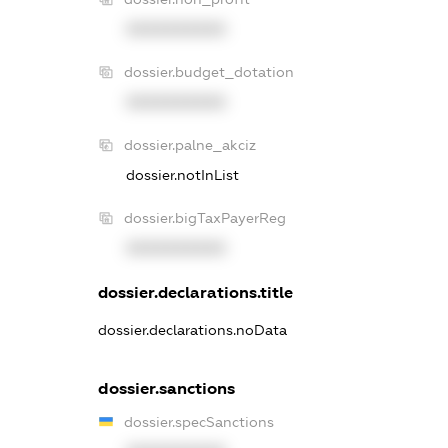
XXXXXXXXXX
dossier.budget_dotation
XXXXXXXXXX
dossier.palne_akciz
dossier.notInList
dossier.bigTaxPayerReg
XXXXXXXXXX
dossier.declarations.title
dossier.declarations.noData
dossier.sanctions
dossier.specSanctions