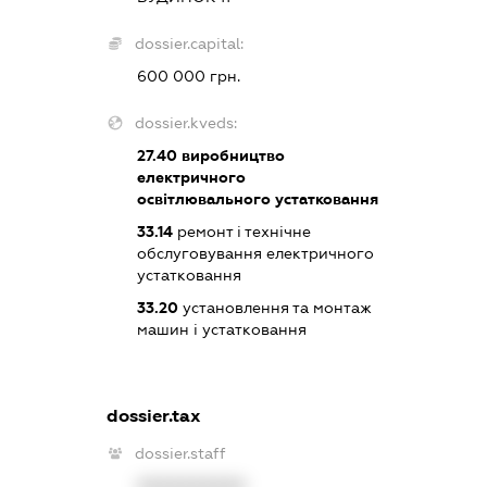
dossier.capital:
600 000 грн.
dossier.kveds:
27.40
виробництво
електричного
освітлювального устатковання
33.14
ремонт і технічне
обслуговування електричного
устатковання
33.20
установлення та монтаж
машин і устатковання
dossier.tax
dossier.staff
XXXXXXXXXX