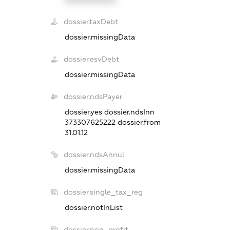
dossier.taxDebt
dossier.missingData
dossier.esvDebt
dossier.missingData
dossier.ndsPayer
dossier.yes
dossier.ndsInn
373307625222
dossier.from
31.01.12
dossier.ndsAnnul
dossier.missingData
dossier.single_tax_reg
dossier.notInList
dossier.non_profit