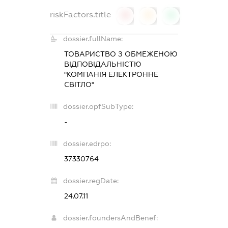
riskFactors.title
0
0
0
dossier.fullName:
ТОВАРИСТВО З ОБМЕЖЕНОЮ
ВІДПОВІДАЛЬНІСТЮ
"КОМПАНІЯ ЕЛЕКТРОННЕ
СВІТЛО"
dossier.opfSubType:
-
dossier.edrpo:
37330764
dossier.regDate:
24.07.11
dossier.foundersAndBenef: