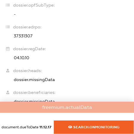
dossier.opfSubType:
-
dossier.edrpo:
37331307
dossier.regDate:
04.10.10
dossier.heads:
dossier.missingData
dossier.beneficiaries:
dossier.missingData
freemium.actualData
dossier.smida:
XXXXXXXXXX
document.dueToDate
11.12.17
SEARCH.ONMONITORING