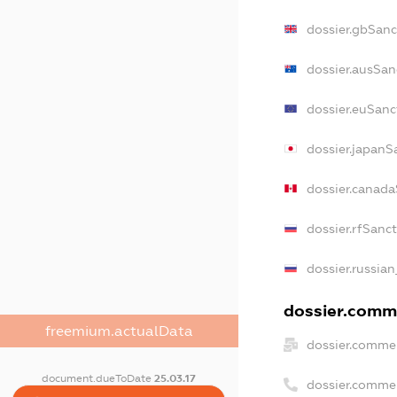
dossier.gbSanc
dossier.ausSan
dossier.euSanc
dossier.japanS
dossier.canad
dossier.rfSanc
dossier.russian
dossier.comme
freemium.actualData
dossier.commer
document.dueToDate
25.03.17
dossier.comme