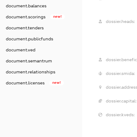
document.balances
document.scorings
new!
dossier.heads:
document.tenders
document.publicfunds
document.ved
dossier.benefic
document.semantrum
document.relationships
dossier.smida:
document.licenses
new!
dossier.address
dossier.capital:
dossier.kveds: