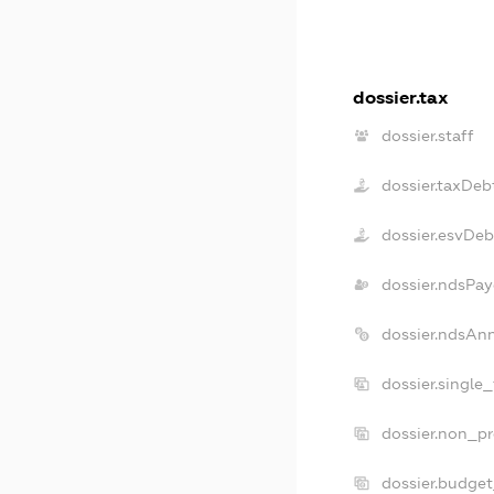
dossier.tax
dossier.staff
dossier.taxDeb
dossier.esvDeb
dossier.ndsPay
dossier.ndsAn
dossier.single
dossier.non_pr
dossier.budge