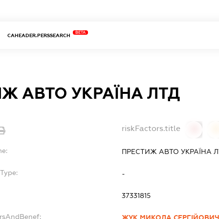
BETA
CAHEADER.PERSSEARCH
Ж АВТО УКРАЇНА ЛТД
riskFactors.title
0
0
me:
ПРЕСТИЖ АВТО УКРАЇНА 
Type:
-
37331815
ersAndBenef:
ЖУК МИКОЛА СЕРГІЙОВИ