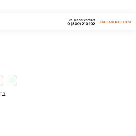
caHeader.contact
CAHEADER.GETTEST
0 (800) 210 102
0
ЛТД
Ч