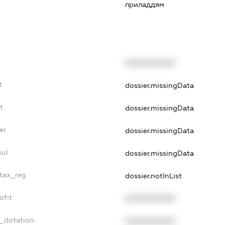
приладдям
XXXXXXXXXX
t
dossier.missingData
t
dossier.missingData
er
dossier.missingData
nul
dossier.missingData
_tax_reg
dossier.notInList
ofit
XXXXXXXXXX
t_dotation
XXXXXXXXXX