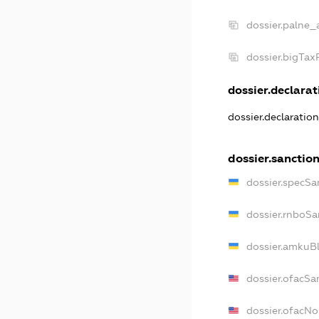
dossier.palne_
dossier.bigTa
dossier.declarati
dossier.declaratio
dossier.sanctio
dossier.specSa
dossier.rnboSa
dossier.amkuBl
dossier.ofacSa
dossier.ofacN