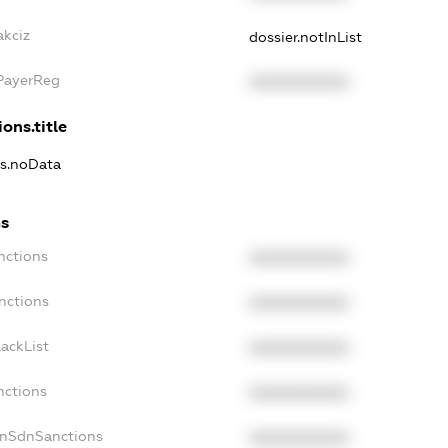
akciz
dossier.notInList
xPayerReg
XXXXXXXXXX
ons.title
ns.noData
ns
nctions
XXXXXXXXXX
nctions
XXXXXXXXXX
ackList
XXXXXXXXXX
nctions
XXXXXXXXXX
onSdnSanctions
XXXXXXXXXX