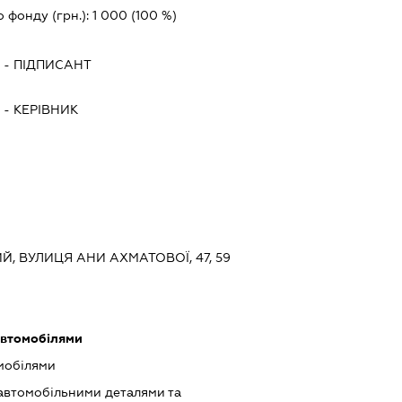
о фонду (грн.):
1 000
(100 %)
Ч
-
ПІДПИСАНТ
Ч
-
КЕРІВНИК
ИЙ, ВУЛИЦЯ АНИ АХМАТОВОЇ, 47, 59
автомобілями
мобілями
 автомобільними деталями та