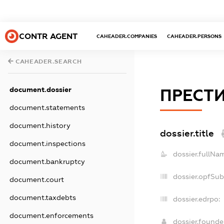
CONTR AGENT
CAHEADER.COMPANIES
CAHEADER.PERSONS
CAHEADER.SEARCH
document.dossier
ПРЕСТИ
document.statements
document.history
dossier.title
document.inspections
dossier.fullNa
document.bankruptcy
dossier.opfSub
document.court
document.taxdebts
dossier.edrpo:
document.enforcements
dossier.found