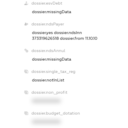
dossier.esvDebt
dossier.missingData
dossier.ndsPayer
dossier.yes
dossier.ndsInn
373319626518
dossier.from 11.10.10
dossier.ndsAnnul
dossier.missingData
dossier.single_tax_reg
dossier.notInList
dossier.non_profit
XXXXXXXXXX
dossier.budget_dotation
XXXXXXXXXX