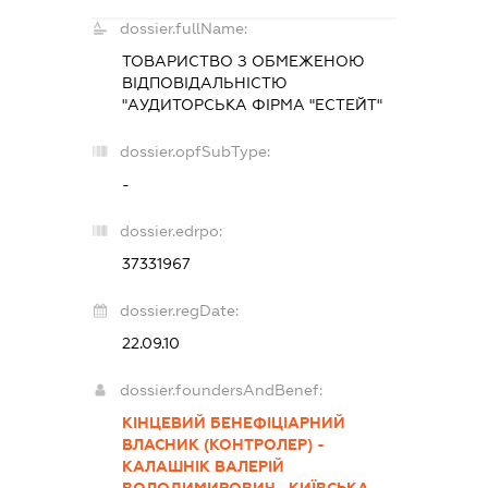
dossier.fullName:
ТОВАРИСТВО З ОБМЕЖЕНОЮ
ВІДПОВІДАЛЬНІСТЮ
"АУДИТОРСЬКА ФІРМА "ЕСТЕЙТ"
dossier.opfSubType:
-
dossier.edrpo:
37331967
dossier.regDate:
22.09.10
dossier.foundersAndBenef:
КІНЦЕВИЙ БЕНЕФІЦІАРНИЙ
ВЛАСНИК (КОНТРОЛЕР) -
КАЛАШНІК ВАЛЕРІЙ