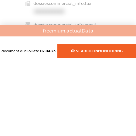
dossier.commercial_info.fax
XXXXXXXXXX
dossier.commercial_info.email
freemium.actualData
XXXXXXXXXX
dossier.commercial_info.website
document.dueToDate
02.04.23
SEARCH.ONMONITORING
XXXXXXXXXX
dossier.commercial_info.activity
XXXXXXXXXX
freemium.exampleText_1
freemium.exampleText_2
freemium.anonymousPerSearch2
FREEMIUM.DETAILS
FREEMIUM.REGISTER