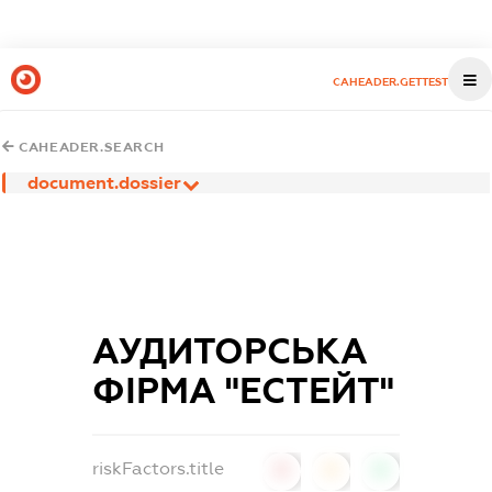
CAHEADER.GETTEST
CAHEADER.SEARCH
document.dossier
АУДИТОРСЬКА
ФІРМА "ЕСТЕЙТ"
riskFactors.title
0
0
0