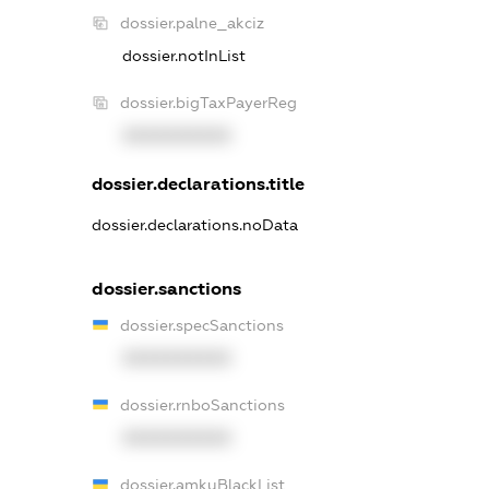
dossier.palne_akciz
dossier.notInList
dossier.bigTaxPayerReg
XXXXXXXXXX
dossier.declarations.title
dossier.declarations.noData
dossier.sanctions
dossier.specSanctions
XXXXXXXXXX
dossier.rnboSanctions
XXXXXXXXXX
dossier.amkuBlackList