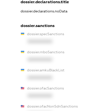
dossier.declarations.title
dossier.declarations.noData
dossier.sanctions
dossier.specSanctions
XXXXXXXXXX
dossier.rnboSanctions
XXXXXXXXXX
dossier.amkuBlackList
XXXXXXXXXX
dossier.ofacSanctions
XXXXXXXXXX
dossier.ofacNonSdnSanctions