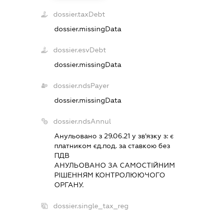
dossier.taxDebt
dossier.missingData
dossier.esvDebt
dossier.missingData
dossier.ndsPayer
dossier.missingData
dossier.ndsAnnul
Анульовано з 29.06.21 у зв'язку з:
є
платником єд.под. за ставкою без
ПДВ
АНУЛЬОВАНО ЗА САМОСТIЙНИМ
РIШЕННЯМ КОНТРОЛЮЮЧОГО
ОРГАНУ.
dossier.single_tax_reg