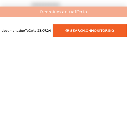
XXXXXXXXXX
freemium.actualData
dossier.commercial_info.activity
XXXXXXXXXX
document.dueToDate
23.07.24
SEARCH.ONMONITORING
freemium.exampleText_1
freemium.exampleText_2
freemium.anonymousPerSearch2
FREEMIUM.DETAILS
FREEMIUM.REGISTER