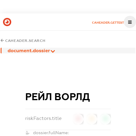
CAHEADER.GETTEST
CAHEADER.SEARCH
document.dossier
РЕЙЛ ВОРЛД
riskFactors.title
0
0
0
dossier.fullName: