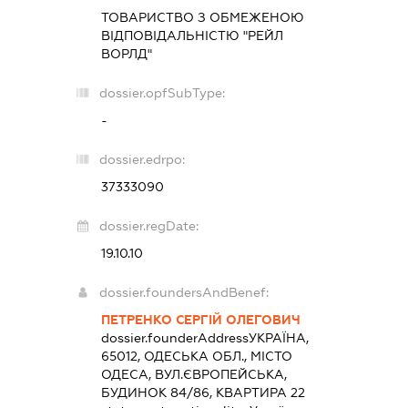
ТОВАРИСТВО З ОБМЕЖЕНОЮ
ВІДПОВІДАЛЬНІСТЮ "РЕЙЛ
ВОРЛД"
dossier.opfSubType:
-
dossier.edrpo:
37333090
dossier.regDate:
19.10.10
dossier.foundersAndBenef:
ПЕТРЕНКО СЕРГІЙ ОЛЕГОВИЧ
dossier.founderAddress
УКРАЇНА,
65012, ОДЕСЬКА ОБЛ., МІСТО
ОДЕСА, ВУЛ.ЄВРОПЕЙСЬКА,
БУДИНОК 84/86, КВАРТИРА 22