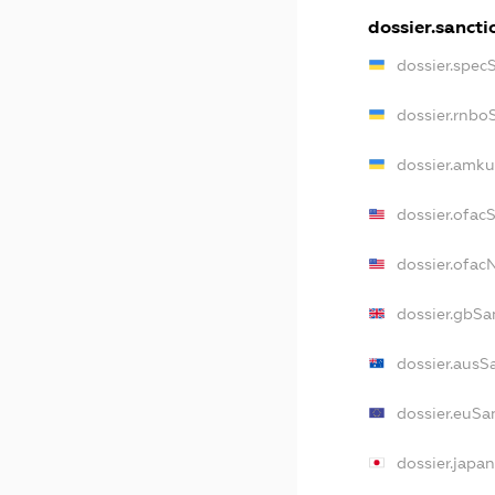
dossier.sancti
dossier.spec
dossier.rnbo
dossier.amku
dossier.ofac
dossier.ofa
dossier.gbSa
dossier.ausS
dossier.euSa
dossier.japa