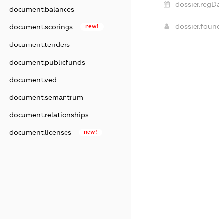
dossier.regD
document.balances
dossier.fou
document.scorings
new!
document.tenders
document.publicfunds
document.ved
document.semantrum
document.relationships
document.licenses
new!