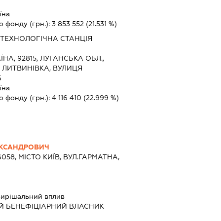
їна
о фонду (грн.):
3 853 552
(21.531 %)
ТЕХНОЛОГІЧНА СТАНЦІЯ
ЇНА, 92815, ЛУГАНСЬКА ОБЛ.,
 ЛИТВИНІВКА, ВУЛИЦЯ
Б
їна
о фонду (грн.):
4 116 410
(22.999 %)
ЕКСАНДРОВИЧ
6058, МІСТО КИЇВ, ВУЛ.ГАРМАТНА,
ирішальний вплив
Й БЕНЕФІЦІАРНИЙ ВЛАСНИК