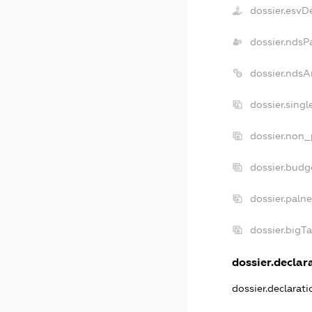
dossier.esvD
dossier.ndsP
dossier.ndsA
dossier.sing
dossier.non_
dossier.bud
dossier.paln
dossier.bigT
dossier.declara
dossier.declarat