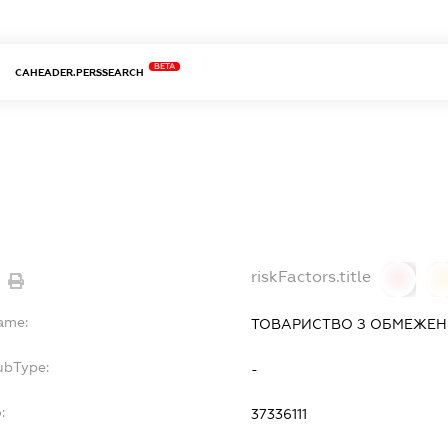
BETA
CAHEADER.PERSSEARCH
riskFactors.title
0
Name:
ТОВАРИСТВО З ОБМЕЖЕН
ubType:
-
:
37336111