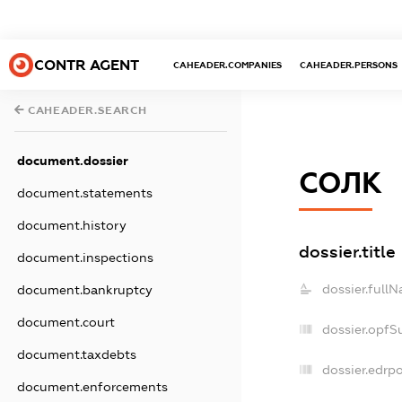
CONTR AGENT
CAHEADER.COMPANIES
CAHEADER.PERSONS
CAHEADER.SEARCH
document.dossier
СОЛК
document.statements
document.history
dossier.title
document.inspections
dossier.full
document.bankruptcy
document.court
dossier.opfS
document.taxdebts
dossier.edrpo
document.enforcements