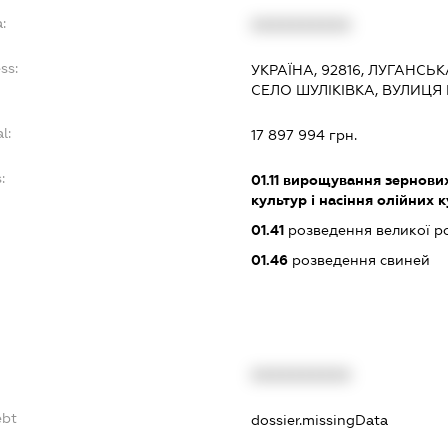
:
XXXXXXXXXX
ss:
УКРАЇНА, 92816, ЛУГАНСЬ
СЕЛО ШУЛІКІВКА, ВУЛИЦЯ
l:
17 897 994 грн.
:
01.11
вирощування зернових 
культур і насіння олійних 
01.41
розведення великої ро
01.46
розведення свиней
XXXXXXXXXX
ebt
dossier.missingData