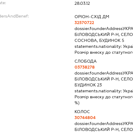
ate:
28.03.12
ndersAndBenef:
ОРІОН-СХІД ДМ
32570722
dossier.founderAddress
УКРА
БІЛОВОДСЬКИЙ Р-Н, СЕЛО
СОСНОВА, БУДИНОК 5
statements.nationality:
Укра
Розмір внеску до статутног
СЛОБОДА
03738278
dossier.founderAddress
УКРА
БІЛОВОДСЬКИЙ Р-Н, СЕЛО
БУДИНОК 23
statements.nationality:
Укра
Розмір внеску до статутног
%)
КОЛОС
30744804
dossier.founderAddress
УКРА
БІЛОВОДСЬКИЙ Р-Н, СЕЛО