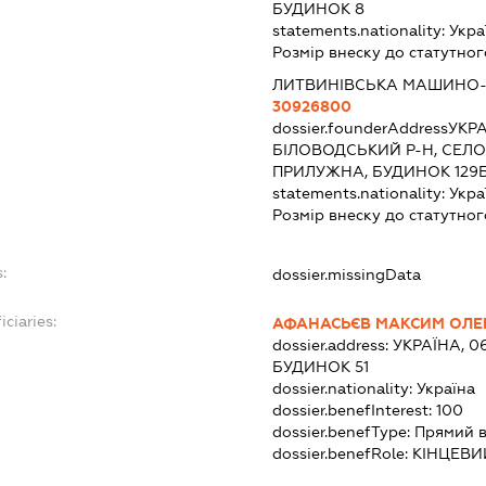
БУДИНОК 8
statements.nationality:
Укра
Розмір внеску до статутног
ЛИТВИНІВСЬКА МАШИНО-
30926800
dossier.founderAddress
УКРА
БІЛОВОДСЬКИЙ Р-Н, СЕЛО
ПРИЛУЖНА, БУДИНОК 129
statements.nationality:
Укра
Розмір внеску до статутног
:
dossier.missingData
iciaries:
АФАНАСЬЄВ МАКСИМ ОЛ
dossier.address:
УКРАЇНА, 0
БУДИНОК 51
dossier.nationality:
Україна
dossier.benefInterest:
100
dossier.benefType:
Прямий в
dossier.benefRole:
КІНЦЕВИ