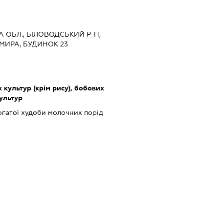
КА ОБЛ., БІЛОВОДСЬКИЙ Р-Н,
 МИРА, БУДИНОК 23
культур (крім рису), бобових
культур
гатої худоби молочних порід