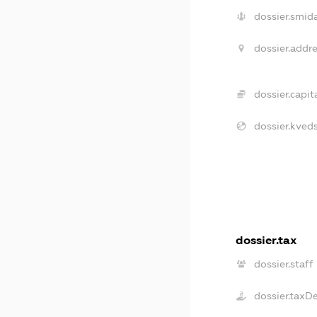
dossier.smida
dossier.addre
dossier.capita
dossier.kveds
dossier.tax
dossier.staff
dossier.taxD