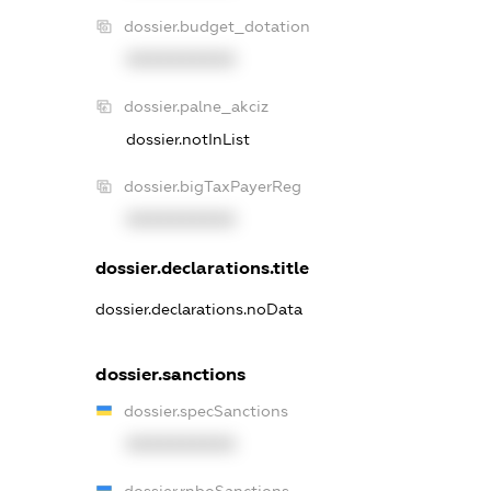
dossier.budget_dotation
XXXXXXXXXX
dossier.palne_akciz
dossier.notInList
dossier.bigTaxPayerReg
XXXXXXXXXX
dossier.declarations.title
dossier.declarations.noData
dossier.sanctions
dossier.specSanctions
XXXXXXXXXX