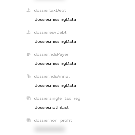
dossier.taxDebt
dossier.missingData
dossier.esvDebt
dossier.missingData
dossier.ndsPayer
dossier.missingData
dossier.ndsAnnul
dossier.missingData
dossier.single_tax_reg
dossier.notInList
dossier.non_profit
XXXXXXXXXX