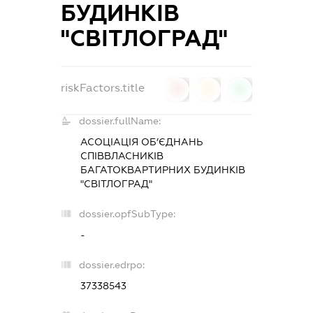
БУДИНКІВ
"СВІТЛОГРАД"
riskFactors.title
0
0
0
dossier.fullName:
АСОЦІАЦІЯ ОБ’ЄДНАНЬ
СПІВВЛАСНИКІВ
БАГАТОКВАРТИРНИХ БУДИНКІВ
"СВІТЛОГРАД"
dossier.opfSubType:
-
dossier.edrpo:
37338543