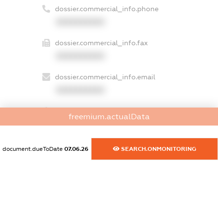
dossier.commercial_info.phone
XXXXXXXXXX
dossier.commercial_info.fax
XXXXXXXXXX
dossier.commercial_info.email
XXXXXXXXXX
dossier.commercial_info.website
freemium.actualData
XXXXXXXXXX
dossier.commercial_info.activity
document.dueToDate
07.06.26
SEARCH.ONMONITORING
XXXXXXXXXX
freemium.exampleText_1
freemium.exampleText_2
freemium.anonymousPerSearch2