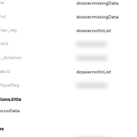
yer
dossier.missingData
nul
dossier.missingData
_tax_reg
dossier.notInList
ofit
XXXXXXXXXX
t_dotation
XXXXXXXXXX
akciz
dossier.notInList
xPayerReg
XXXXXXXXXX
ions.title
ons.noData
ns