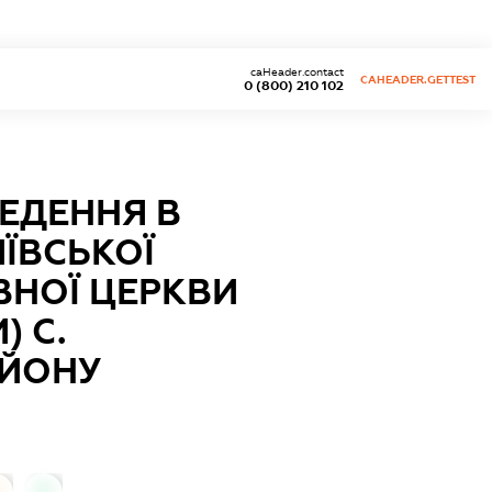
caHeader.contact
CAHEADER.GETTEST
0 (800) 210 102
ВЕДЕННЯ В
ЇВСЬКОЇ
ВНОЇ ЦЕРКВИ
) С.
АЙОНУ
0