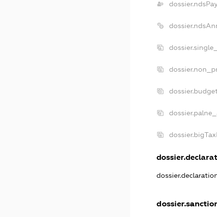
dossier.ndsPa
dossier.ndsAn
dossier.single
dossier.non_pr
dossier.budge
dossier.palne_
dossier.bigTa
dossier.declarat
dossier.declarati
dossier.sanctio