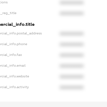
tions
XXXXXXXXXX
n_reg_title
XXXXXXXXXX
rcial_info.title
rcial_info.postal_address
XXXXXXXXXX
rcial_info.phone
XXXXXXXXXX
rcial_info.fax
XXXXXXXXXX
rcial_info.email
XXXXXXXXXX
rcial_info.website
XXXXXXXXXX
cial_info.activity
XXXXXXXXXX