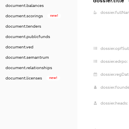
dossier.title
document.balances
dossier.fullNa
document.scorings
new!
document.tenders
document.publicfunds
document.ved
dossier.opfSu
document.semantrum
dossier.edrpo:
document.relationships
dossier.regDat
document.licenses
new!
dossier.found
dossier.heads: