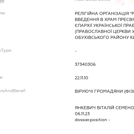
me:
РЕЛІГІЙНА ОРГАНІЗАЦІЯ 
ВВЕДЕННЯ В ХРАМ ПРЕСВЯ
ЄПАРХІЇ УКРАЇНСЬКОЇ ПР
(ПРАВОСЛАВНОЇ ЦЕРКВИ У
ОБУХІВСЬКОГО РАЙОНУ КИ
bType:
-
37340306
e:
22.11.10
ersAndBenef:
ВІРУЮЧІ ГРОМАДЯНИ (ФІЗ
ЯНКЕВИЧ ВІТАЛІЙ СЕМЕН
06.11.23
dossier.position -