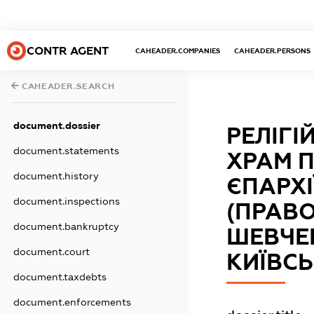
CONTR AGENT
CAHEADER.COMPANIES
CAHEADER.PERSONS
CAHEADER.SEARCH
document.dossier
РЕЛІГІ
document.statements
ХРАМ П
document.history
ЄПАРХІ
document.inspections
(ПРАВО
document.bankruptcy
ШЕВЧЕ
document.court
КИЇВСЬ
document.taxdebts
document.enforcements