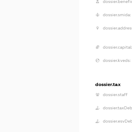
dossier.benefic
dossier.smida:
dossier.addres
dossier.capital
dossier.kveds:
dossier.tax
dossier.staff
dossier.taxDe
dossier.esvDe