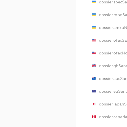
dossier.specS
dossier.rnboS
dossier.amkuB
dossier.ofacS
dossier.ofac
dossier.gbSan
dossier.ausSa
dossier.euSan
dossier.japan
dossier.canad