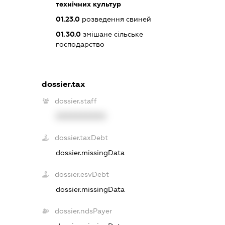
технічних культур
01.23.0
розведення свиней
01.30.0
змішане сільське
господарство
dossier.tax
dossier.staff
XXXXXXXXXX
dossier.taxDebt
dossier.missingData
dossier.esvDebt
dossier.missingData
dossier.ndsPayer