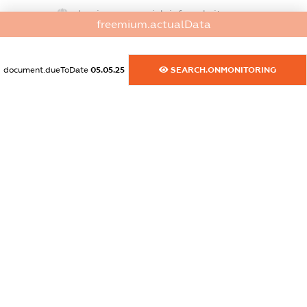
dossier.commercial_info.website
freemium.actualData
XXXXXXXXXX
dossier.commercial_info.activity
document.dueToDate
05.05.25
SEARCH.ONMONITORING
XXXXXXXXXX
freemium.exampleText_1
freemium.exampleText_2
freemium.anonymousPerSearch2
FREEMIUM.DETAILS
FREEMIUM.REGISTER