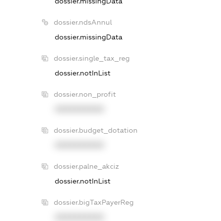
dossier.missingData
dossier.ndsAnnul
dossier.missingData
dossier.single_tax_reg
dossier.notInList
dossier.non_profit
XXXXXXXXXX
dossier.budget_dotation
XXXXXXXXXX
dossier.palne_akciz
dossier.notInList
dossier.bigTaxPayerReg
XXXXXXXXXX