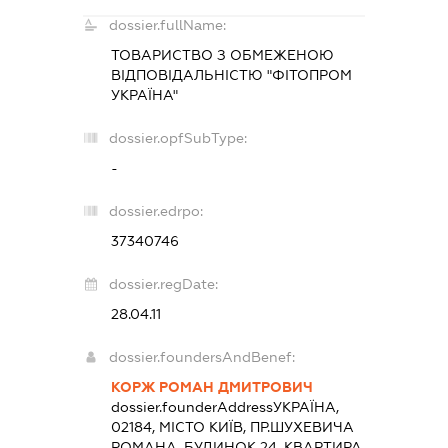
dossier.fullName:
ТОВАРИСТВО З ОБМЕЖЕНОЮ
ВІДПОВІДАЛЬНІСТЮ "ФІТОПРОМ
УКРАЇНА"
dossier.opfSubType:
-
dossier.edrpo:
37340746
dossier.regDate:
28.04.11
dossier.foundersAndBenef:
КОРЖ РОМАН ДМИТРОВИЧ
dossier.founderAddress
УКРАЇНА,
02184, МІСТО КИЇВ, ПР.ШУХЕВИЧА
РОМАНА, БУДИНОК 24, КВАРТИРА