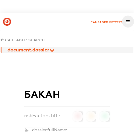
CAHEADER.GETTEST
CAHEADER.SEARCH
document.dossier
БАКАН
riskFactors.title
0
0
0
dossier.fullName: