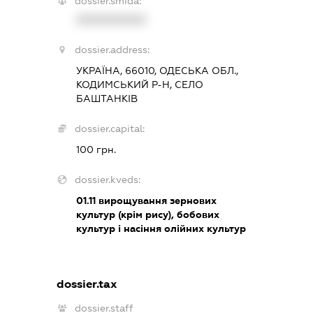
dossier.smida:
XXXXXXXXXX
dossier.address:
УКРАЇНА, 66010, ОДЕСЬКА ОБЛ.,
КОДИМСЬКИЙ Р-Н, СЕЛО
БАШТАНКІВ
dossier.capital:
100 грн.
dossier.kveds:
01.11
вирощування зернових
культур (крім рису), бобових
культур і насіння олійних культур
dossier.tax
dossier.staff