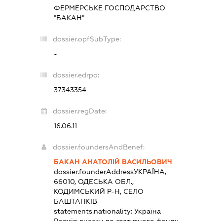
ФЕРМЕРСЬКЕ ГОСПОДАРСТВО
"БАКАН"
dossier.opfSubType:
-
dossier.edrpo:
37343354
dossier.regDate:
16.06.11
dossier.foundersAndBenef:
БАКАН АНАТОЛІЙ ВАСИЛЬОВИЧ
dossier.founderAddress
УКРАЇНА,
66010, ОДЕСЬКА ОБЛ.,
КОДИМСЬКИЙ Р-Н, СЕЛО
БАШТАНКІВ
statements.nationality:
Україна