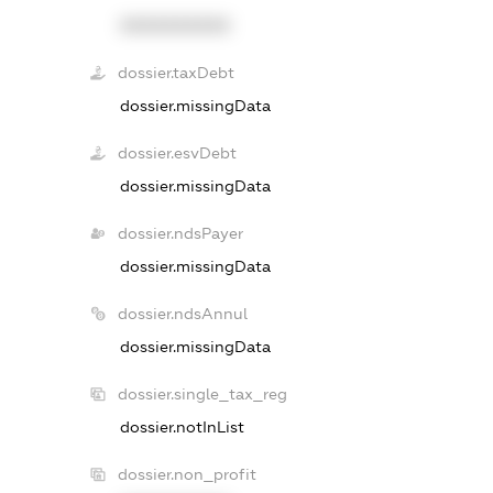
XXXXXXXXXX
dossier.taxDebt
dossier.missingData
dossier.esvDebt
dossier.missingData
dossier.ndsPayer
dossier.missingData
dossier.ndsAnnul
dossier.missingData
dossier.single_tax_reg
dossier.notInList
dossier.non_profit