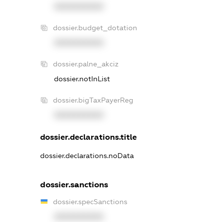
XXXXXXXXXX
dossier.budget_dotation
XXXXXXXXXX
dossier.palne_akciz
dossier.notInList
dossier.bigTaxPayerReg
XXXXXXXXXX
dossier.declarations.title
dossier.declarations.noData
dossier.sanctions
dossier.specSanctions
XXXXXXXXXX