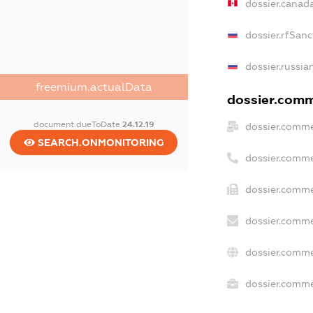
dossier.canad
dossier.rfSanc
dossier.russia
freemium.actualData
dossier.comme
document.dueToDate
24.12.19
dossier.comme
SEARCH.ONMONITORING
dossier.comme
dossier.comme
dossier.comme
dossier.comme
dossier.commer