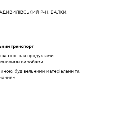
 РАДИВИЛІВСЬКИЙ Р-Н, БАЛКИ,
ьний транспорт
ова торгівля продуктами
ютюновими виробами
виною, будівельними матеріалами та
днанням