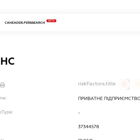
BETA
CAHEADER.PERSSEARCH
АНС
riskFactors.title
0
0
me:
ПРИВАТНЕ ПІДПРИЄМСТВ
bType:
-
37344578
e: