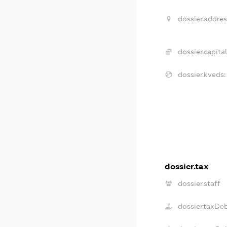
dossier.addres
dossier.capital
dossier.kveds:
dossier.tax
dossier.staff
dossier.taxDe