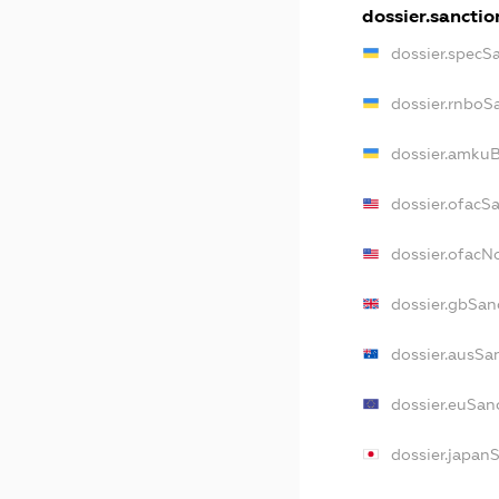
dossier.sanctio
dossier.specS
dossier.rnboS
dossier.amkuB
dossier.ofacS
dossier.ofac
dossier.gbSan
dossier.ausSa
dossier.euSan
dossier.japan