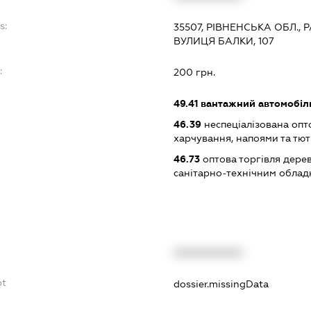
s:
35507, РІВНЕНСЬКА ОБЛ.,
ВУЛИЦЯ БАЛКИ, 107
:
200 грн.
49.41
вантажний автомобіл
46.39
неспеціалізована опт
харчування, напоями та т
46.73
оптова торгівля дере
санітарно-технічним обла
XXXXXXXXXX
bt
dossier.missingData