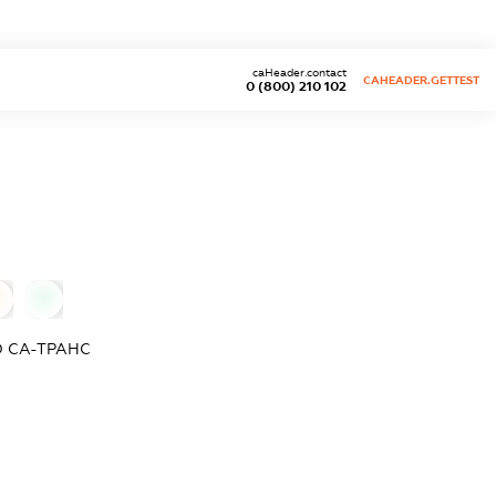
caHeader.contact
CAHEADER.GETTEST
0 (800) 210 102
0
О
СА-ТРАНС