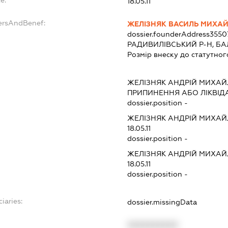
18.05.11
ersAndBenef:
ЖЕЛІЗНЯК ВАСИЛЬ МИХА
dossier.founderAddress
3550
РАДИВИЛІВСЬКИЙ Р-Н, БАЛ
Розмір внеску до статутног
ЖЕЛІЗНЯК АНДРІЙ МИХА
ПРИПИНЕННЯ АБО ЛІКВІД
dossier.position -
ЖЕЛІЗНЯК АНДРІЙ МИХА
18.05.11
dossier.position -
ЖЕЛІЗНЯК АНДРІЙ МИХА
18.05.11
dossier.position -
iaries:
dossier.missingData
XXXXXXXXXX