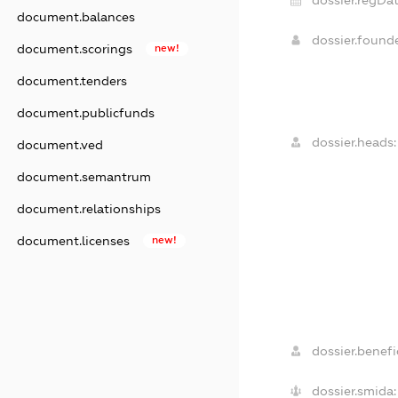
document.balances
dossier.found
document.scorings
new!
document.tenders
document.publicfunds
dossier.heads:
document.ved
document.semantrum
document.relationships
document.licenses
new!
dossier.benefic
dossier.smida: