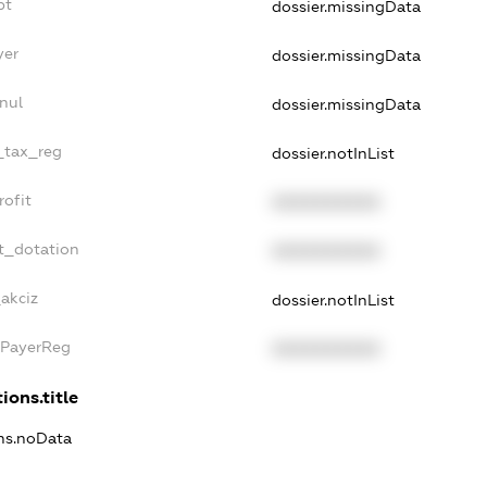
bt
dossier.missingData
yer
dossier.missingData
nul
dossier.missingData
e_tax_reg
dossier.notInList
rofit
XXXXXXXXXX
t_dotation
XXXXXXXXXX
_akciz
dossier.notInList
xPayerReg
XXXXXXXXXX
ions.title
ons.noData