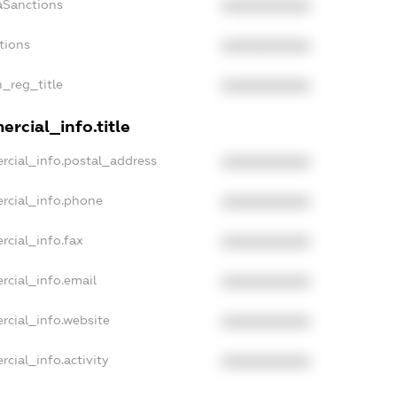
aSanctions
XXXXXXXXXX
tions
XXXXXXXXXX
n_reg_title
XXXXXXXXXX
rcial_info.title
rcial_info.postal_address
XXXXXXXXXX
rcial_info.phone
XXXXXXXXXX
rcial_info.fax
XXXXXXXXXX
rcial_info.email
XXXXXXXXXX
rcial_info.website
XXXXXXXXXX
cial_info.activity
XXXXXXXXXX