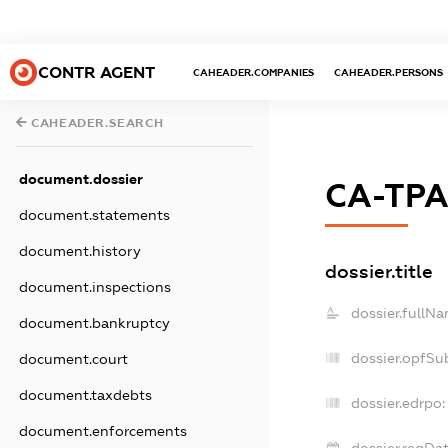
CONTR AGENT
CAHEADER.COMPANIES
CAHEADER.PERSONS
CAHEADER.SEARCH
document.dossier
СА-ТР
document.statements
document.history
dossier.title
document.inspections
dossier.fullNa
document.bankruptcy
dossier.opfSu
document.court
document.taxdebts
dossier.edrpo:
document.enforcements
dossier.regDat