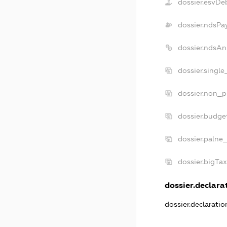
dossier.esvDe
dossier.ndsPa
dossier.ndsAn
dossier.singl
dossier.non_p
dossier.budge
dossier.palne
dossier.bigTa
dossier.declarat
dossier.declarati