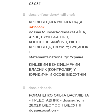
03.03.11
dossier.foundersAndBenef:
КРОЛЕВЕЦЬКА МІСЬКА РАДА
34135352
dossier.founderAddress
УКРАЇНА,
41300, СУМСЬКА ОБЛ.,
КОНОТОПСЬКИЙ Р-Н, МІСТО
КРОЛЕВЕЦЬ, ПЛ.МИРУ, БУДИНОК
1
statements.nationality:
Україна
КІНЦЕВИЙ БЕНЕФІЦІАРНИЙ
ВЛАСНИК (КОНТРОЛЕР) У
ЮРИДИЧНІЙ ОСОБІ ВІДСУТНІЙ
dossier.heads:
РОМАНЕНКО ОЛЬГА ВАСИЛІВНА
-
ПРЕДСТАВНИК
- dossier.from
28.02.11
ВІДОМОСТІ ВІДСУТНІ
dossier.position -