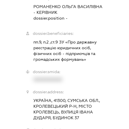
РОМАНЕНКО ОЛЬГА ВАСИЛІВНА
-
КЕРІВНИК
dossier.position -
dossier.beneficiaries:
пп.9, п.2 ,ст.9 ЗУ «Про державну
реєстрацію юридичних осіб,
фізичних осіб - підприємців та
громадських формувань»
dossier.smida:
XXXXXXXXXX
dossier.address:
УКРАЇНА, 41300, СУМСЬКА ОБЛ.,
КРОЛЕВЕЦЬКИЙ Р-Н, МІСТО
КРОЛЕВЕЦЬ, ВУЛИЦЯ ІВАНА
ДУДАРЯ, БУДИНОК 37