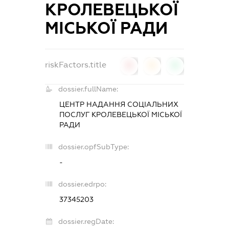
КРОЛЕВЕЦЬКОЇ
МІСЬКОЇ РАДИ
riskFactors.title
0
0
0
dossier.fullName:
ЦЕНТР НАДАННЯ СОЦІАЛЬНИХ
ПОСЛУГ КРОЛЕВЕЦЬКОЇ МІСЬКОЇ
РАДИ
dossier.opfSubType:
-
dossier.edrpo:
37345203
dossier.regDate: