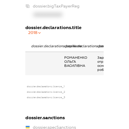
dossier.bigTaxPayerReg
XXXXXXXXXX
dossier.declarations.title
2018
dossier.declarations.pepName
dossier.declarations.personName
dossier.declaratio
РОМАНЕНКО
Заробітна плата
ОЛЬГА
отримана за
ВАСИЛІВНА
основним місцем
роботи
dossier.declarations.license_1
dossier.declarations.license_2
dossier.declarations.license_3
dossier.sanctions
dossier.specSanctions