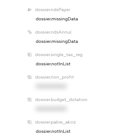
dossier.ndsPayer
dossier.missingData
dossier.ndsAnnul
dossier.missingData
dossier.single_tax_reg
dossier.notInList
dossier.non_profit
XXXXXXXXXX
dossier.budget_dotation
XXXXXXXXXX
dossier.palne_akciz
dossier.notInList