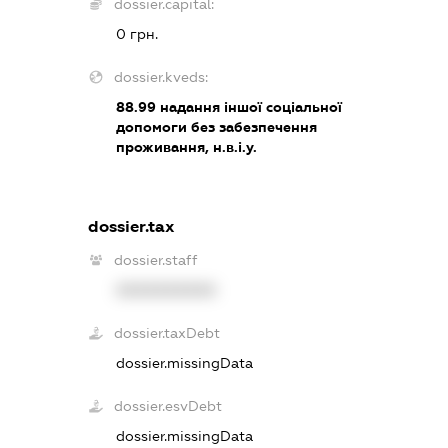
dossier.capital:
0 грн.
dossier.kveds:
88.99
надання іншої соціальної
допомоги без забезпечення
проживання, н.в.і.у.
dossier.tax
dossier.staff
XXXXXXXXXX
dossier.taxDebt
dossier.missingData
dossier.esvDebt
dossier.missingData