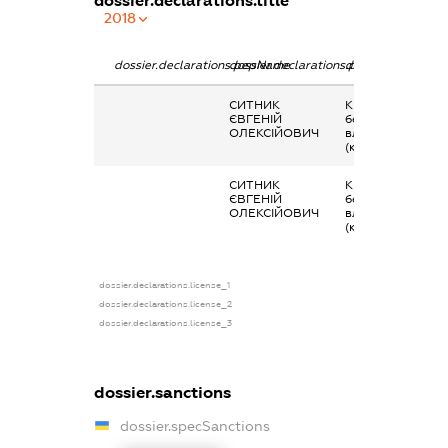
dossier.declarations.title
2018
dossier.declarations.pepName
dossier.declarations.personName
dossier.declarati
СИТНИК
Кінцевий
ЄВГЕНІЙ
бенефіціарний
ОЛЕКСІЙОВИЧ
власник
(контролер)
СИТНИК
Кінцевий
ЄВГЕНІЙ
бенефіціарний
ОЛЕКСІЙОВИЧ
власник
(контролер)
dossier.declarations.license_1
dossier.declarations.license_2
dossier.declarations.license_3
dossier.sanctions
dossier.specSanctions