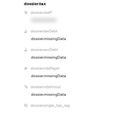
dossier.tax
dossier.staff
XXXXXXXXXX
dossier.taxDebt
dossier.missingData
dossier.esvDebt
dossier.missingData
dossier.ndsPayer
dossier.missingData
dossier.ndsAnnul
dossier.missingData
dossier.single_tax_reg