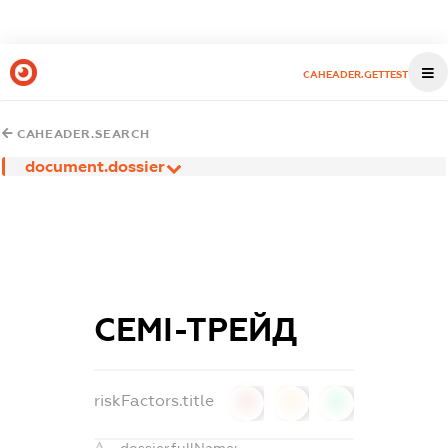
CAHEADER.GETTEST
CAHEADER.SEARCH
document.dossier
СЕМІ-ТРЕЙД
riskFactors.title
0
0
0