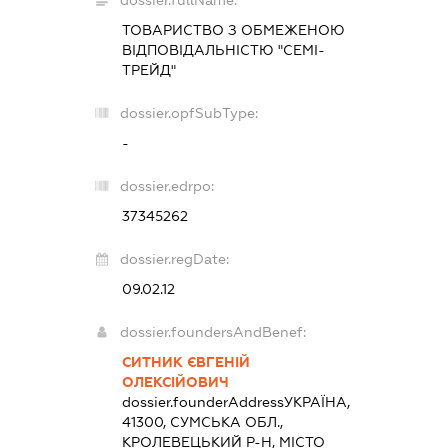
dossier.fullName:
ТОВАРИСТВО З ОБМЕЖЕНОЮ
ВІДПОВІДАЛЬНІСТЮ "СЕМІ-
ТРЕЙД"
dossier.opfSubType:
-
dossier.edrpo:
37345262
dossier.regDate:
09.02.12
dossier.foundersAndBenef:
СИТНИК ЄВГЕНІЙ
ОЛЕКСІЙОВИЧ
dossier.founderAddress
УКРАЇНА,
41300, СУМСЬКА ОБЛ.,
КРОЛЕВЕЦЬКИЙ Р-Н, МІСТО