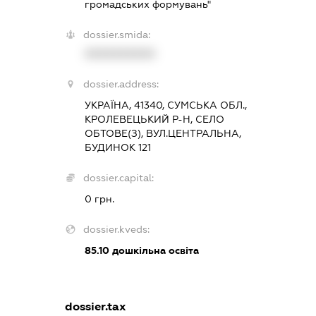
громадських формувань"
dossier.smida:
XXXXXXXXXX
dossier.address:
УКРАЇНА, 41340, СУМСЬКА ОБЛ.,
КРОЛЕВЕЦЬКИЙ Р-Н, СЕЛО
ОБТОВЕ(З), ВУЛ.ЦЕНТРАЛЬНА,
БУДИНОК 121
dossier.capital:
0 грн.
dossier.kveds:
85.10
дошкільна освіта
dossier.tax