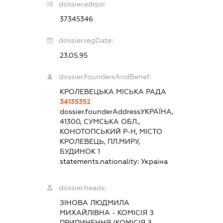
dossier.edrpo:
37345346
dossier.regDate:
23.05.95
dossier.foundersAndBenef:
КРОЛЕВЕЦЬКА МІСЬКА РАДА
34135352
dossier.founderAddress
УКРАЇНА,
41300, СУМСЬКА ОБЛ.,
КОНОТОПСЬКИЙ Р-Н, МІСТО
КРОЛЕВЕЦЬ, ПЛ.МИРУ,
БУДИНОК 1
statements.nationality:
Україна
dossier.heads:
ЗІНОВА ЛЮДМИЛА
МИХАЙЛІВНА
-
КОМІСІЯ З
ПРИПИНЕННЯ (КОМІСІЯ З