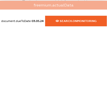
dossier.commercial_info.postal_address
freemium.actualData
XXXXXXXXXX
dossier.commercial_info.phone
document.dueToDate
03.05.24
SEARCH.ONMONITORING
XXXXXXXXXX
dossier.commercial_info.fax
XXXXXXXXXX
dossier.commercial_info.email
XXXXXXXXXX
dossier.commercial_info.website
XXXXXXXXXX
dossier.commercial_info.activity
XXXXXXXXXX