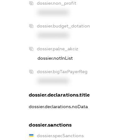
dossier.non_profit
XXXXXXXXXX
dossier.budget_dotation
XXXXXXXXXX
dossier.palne_akciz
dossier.notInList
dossier.bigTaxPayerReg
XXXXXXXXXX
dossier.declarations.title
dossier.declarations.noData
dossier.sanctions
dossier.specSanctions