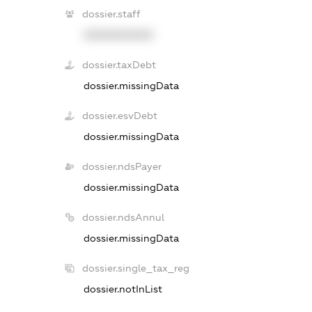
dossier.staff
XXXXXXXXXX
dossier.taxDebt
dossier.missingData
dossier.esvDebt
dossier.missingData
dossier.ndsPayer
dossier.missingData
dossier.ndsAnnul
dossier.missingData
dossier.single_tax_reg
dossier.notInList