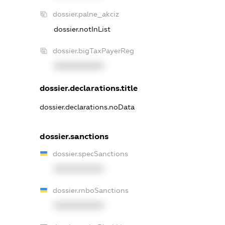
dossier.palne_akciz
dossier.notInList
dossier.bigTaxPayerReg
XXXXXXXXXX
dossier.declarations.title
dossier.declarations.noData
dossier.sanctions
dossier.specSanctions
XXXXXXXXXX
dossier.rnboSanctions
XXXXXXXXXX