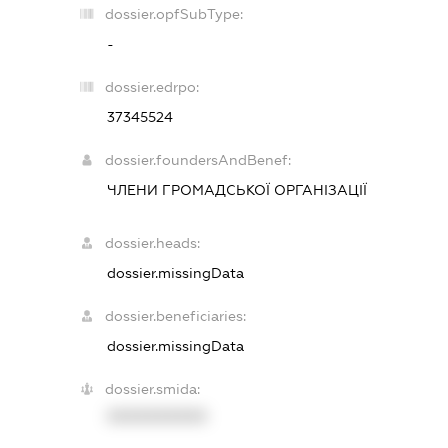
dossier.opfSubType:
-
dossier.edrpo:
37345524
dossier.foundersAndBenef:
ЧЛЕНИ ГРОМАДСЬКОЇ ОРГАНІЗАЦІЇ
dossier.heads:
dossier.missingData
dossier.beneficiaries:
dossier.missingData
dossier.smida:
XXXXXXXXXX