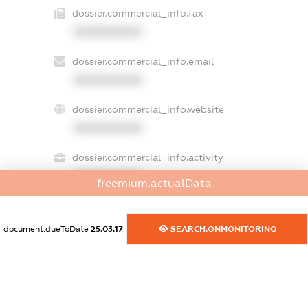
dossier.commercial_info.fax
XXXXXXXXXX
dossier.commercial_info.email
XXXXXXXXXX
dossier.commercial_info.website
XXXXXXXXXX
dossier.commercial_info.activity
XXXXXXXXXX
freemium.actualData
document.dueToDate
25.03.17
SEARCH.ONMONITORING
freemium.exampleText_1
freemium.exampleText_2
freemium.anonymousPerSearch2
FREEMIUM.DETAILS
FREEMIUM.REGISTER