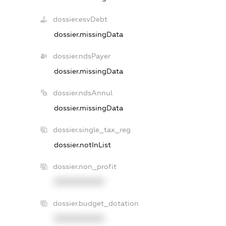
dossier.esvDebt
dossier.missingData
dossier.ndsPayer
dossier.missingData
dossier.ndsAnnul
dossier.missingData
dossier.single_tax_reg
dossier.notInList
dossier.non_profit
XXXXXXXXXX
dossier.budget_dotation
XXXXXXXXXX