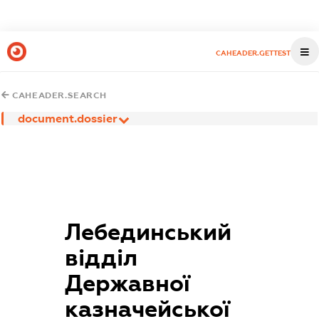
CAHEADER.GETTEST
CAHEADER.SEARCH
document.dossier
Лебединський
відділ
Державної
казначейської