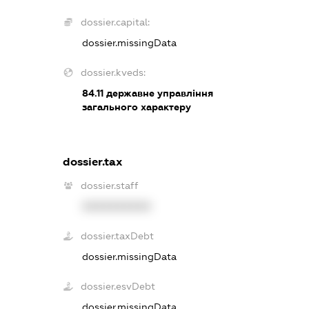
dossier.capital:
dossier.missingData
dossier.kveds:
84.11
державне управління
загального характеру
dossier.tax
dossier.staff
XXXXXXXXXX
dossier.taxDebt
dossier.missingData
dossier.esvDebt
dossier.missingData