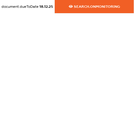
dossier.commercial_info.website
document.dueToDate
18.12.25
SEARCH.ONMONITORING
XXXXXXXXXX
dossier.commercial_info.activity
XXXXXXXXXX
freemium.exampleText_1
freemium.exampleText_2
freemium.anonymousPerSearch2
FREEMIUM.DETAILS
FREEMIUM.REGISTER