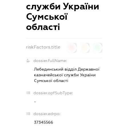
служби України
Сумської
області
riskFactors.title
0
0
0
dossier.fullName:
Лебединський відділ Державної
казначейської служби України
Сумської області
dossier.opfSubType:
-
dossier.edrpo:
37345566