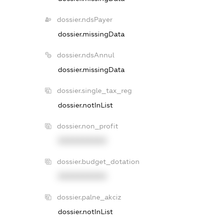
dossier.ndsPayer
dossier.missingData
dossier.ndsAnnul
dossier.missingData
dossier.single_tax_reg
dossier.notInList
dossier.non_profit
XXXXXXXXXX
dossier.budget_dotation
XXXXXXXXXX
dossier.palne_akciz
dossier.notInList