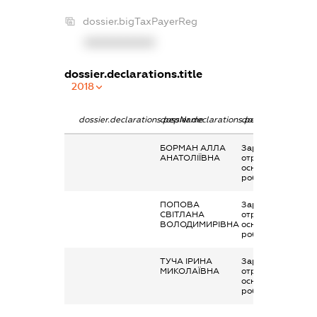
dossier.bigTaxPayerReg
XXXXXXXXXX
dossier.declarations.title
2018
dossier.declarations.pepName
dossier.declarations.personName
dossier.declaratio
БОРМАН АЛЛА
Заробітна плата
АНАТОЛІЇВНА
отримана за
основним місцем
роботи
ПОПОВА
Заробітна плата
СВІТЛАНА
отримана за
ВОЛОДИМИРІВНА
основним місцем
роботи
ТУЧА ІРИНА
Заробітна плата
МИКОЛАЇВНА
отримана за
основним місцем
роботи