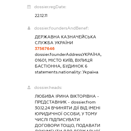
dossier.regDate:
22.12.11
dossier.foundersAndBenef:
ДЕРЖАВНА КАЗНАЧЕЙСЬКА
СЛУЖБА УКРАЇНИ
37567646
dossier.founderAddress
УКРАЇНА,
01601, МІСТО КИЇВ, ВУЛИЦЯ
БАСТІОННА, БУДИНОК 6
statements.nationality:
Україна
dossier.heads:
ЛЮБИВА ІРИНА ВІКТОРІВНА
-
ПРЕДСТАВНИК
- dossier.from
30.12.24
ВЧИНЯТИ ДІЇ ВІД ІМЕНІ
ЮРИДИЧНОЇ ОСОБИ, У ТОМУ
ЧИСЛІ ПІДПИСУВАТИ
ДОГОВОРИ ТОЩО, ПОДАВАТИ