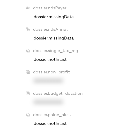
dossier.ndsPayer
dossier.missingData
dossier.ndsAnnul
dossier.missingData
dossier.single_tax_reg
dossier.notInList
dossier.non_profit
XXXXXXXXXX
dossier.budget_dotation
XXXXXXXXXX
dossier.palne_akciz
dossier.notInList