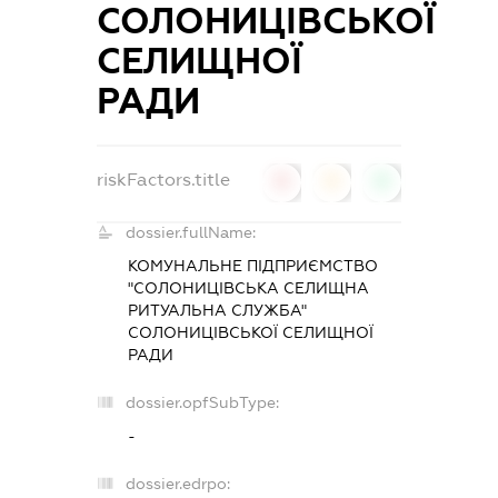
СОЛОНИЦІВСЬКОЇ
СЕЛИЩНОЇ
РАДИ
riskFactors.title
0
0
0
dossier.fullName:
КОМУНАЛЬНЕ ПІДПРИЄМСТВО
"СОЛОНИЦІВСЬКА СЕЛИЩНА
РИТУАЛЬНА СЛУЖБА"
СОЛОНИЦІВСЬКОЇ СЕЛИЩНОЇ
РАДИ
dossier.opfSubType:
-
dossier.edrpo: