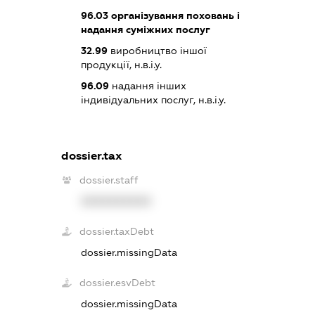
96.03
організування поховань і
надання суміжних послуг
32.99
виробництво іншої
продукції, н.в.і.у.
96.09
надання інших
індивідуальних послуг, н.в.і.у.
dossier.tax
dossier.staff
XXXXXXXXXX
dossier.taxDebt
dossier.missingData
dossier.esvDebt
dossier.missingData