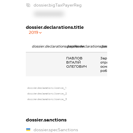
dossier.bigTaxPayerReg
XXXXXXXXXX
dossier.declarations.title
2019
dossier.declarations.pepName
dossier.declarations.personName
dossier.declaratio
ПАВЛОВ
Заробітна плата
ВІТАЛІЙ
отримана за
ОЛЕГОВИЧ
основним місцем
роботи
dossier.declarations.license_1
dossier.declarations.license_2
dossier.declarations.license_3
dossier.sanctions
dossier.specSanctions