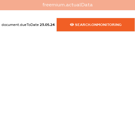
freemium.actualData
XXXXXXXXXX
dossier.commercial_info.activity
document.dueToDate
23.05.24
SEARCH.ONMONITORING
XXXXXXXXXX
freemium.exampleText_1
freemium.exampleText_2
freemium.anonymousPerSearch2
FREEMIUM.DETAILS
FREEMIUM.REGISTER