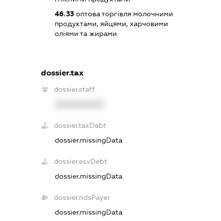
46.33
оптова торгівля молочними
продуктами, яйцями, харчовими
оліями та жирами
dossier.tax
dossier.staff
XXXXXXXXXX
dossier.taxDebt
dossier.missingData
dossier.esvDebt
dossier.missingData
dossier.ndsPayer
dossier.missingData