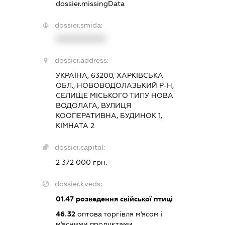
dossier.missingData
dossier.smida:
XXXXXXXXXX
dossier.address:
УКРАЇНА, 63200, ХАРКІВСЬКА
ОБЛ., НОВОВОДОЛАЗЬКИЙ Р-Н,
СЕЛИЩЕ МІСЬКОГО ТИПУ НОВА
ВОДОЛАГА, ВУЛИЦЯ
КООПЕРАТИВНА, БУДИНОК 1,
КІМНАТА 2
dossier.capital:
2 372 000 грн.
dossier.kveds:
01.47
розведення свійської птиці
46.32
оптова торгівля м'ясом і
м'ясними продуктами