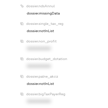
dossier.ndsAnnul
dossier.missingData
dossier.single_tax_reg
dossier.notInList
dossier.non_profit
XXXXXXXXXX
dossier.budget_dotation
XXXXXXXXXX
dossier.palne_akciz
dossier.notInList
dossier.bigTaxPayerReg
XXXXXXXXXX