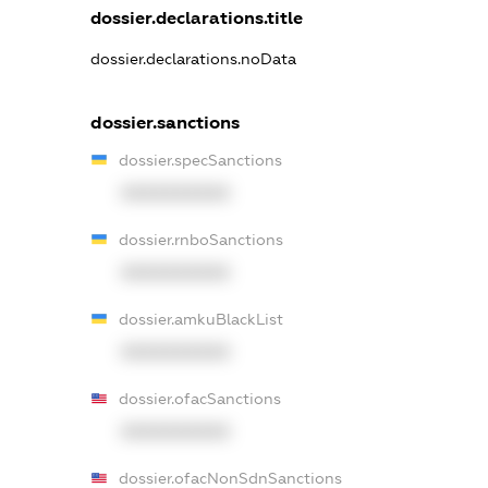
dossier.declarations.title
dossier.declarations.noData
dossier.sanctions
dossier.specSanctions
XXXXXXXXXX
dossier.rnboSanctions
XXXXXXXXXX
dossier.amkuBlackList
XXXXXXXXXX
dossier.ofacSanctions
XXXXXXXXXX
dossier.ofacNonSdnSanctions