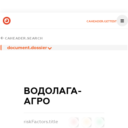
CAHEADER.GETTEST
CAHEADER.SEARCH
document.dossier
ВОДОЛАГА-
АГРО
riskFactors.title
0
0
0