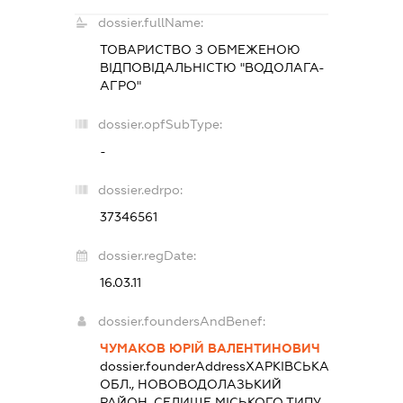
dossier.fullName:
ТОВАРИСТВО З ОБМЕЖЕНОЮ
ВІДПОВІДАЛЬНІСТЮ "ВОДОЛАГА-
АГРО"
dossier.opfSubType:
-
dossier.edrpo:
37346561
dossier.regDate:
16.03.11
dossier.foundersAndBenef:
ЧУМАКОВ ЮРІЙ ВАЛЕНТИНОВИЧ
dossier.founderAddress
ХАРКІВСЬКА
ОБЛ., НОВОВОДОЛАЗЬКИЙ
РАЙОН, СЕЛИЩЕ МІСЬКОГО ТИПУ