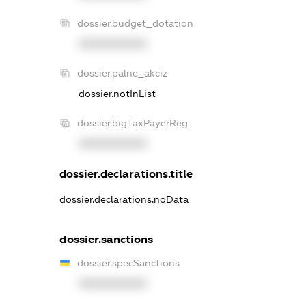
dossier.budget_dotation
XXXXXXXXXX
dossier.palne_akciz
dossier.notInList
dossier.bigTaxPayerReg
XXXXXXXXXX
dossier.declarations.title
dossier.declarations.noData
dossier.sanctions
dossier.specSanctions
XXXXXXXXXX