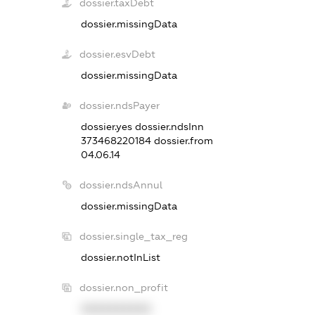
dossier.taxDebt
dossier.missingData
dossier.esvDebt
dossier.missingData
dossier.ndsPayer
dossier.yes
dossier.ndsInn
373468220184
dossier.from
04.06.14
dossier.ndsAnnul
dossier.missingData
dossier.single_tax_reg
dossier.notInList
dossier.non_profit
XXXXXXXXXX