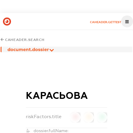
CAHEADER.GETTEST
CAHEADER.SEARCH
document.dossier
КАРАСЬОВА
riskFactors.title
0
0
0
dossier.fullName: