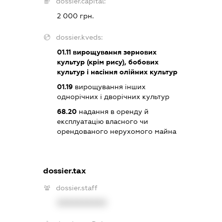
dossier.capital:
2 000 грн.
dossier.kveds:
01.11
вирощування зернових
культур (крім рису), бобових
культур і насіння олійних культур
01.19
вирощування інших
однорічних і дворічних культур
68.20
надання в оренду й
експлуатацію власного чи
орендованого нерухомого майна
dossier.tax
dossier.staff
XXXXXXXXXX