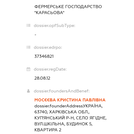
ФЕРМЕРСЬКЕ ГОСПОДАРСТВО
"КАРАСЬОВА"
dossier.opfSubType:
-
dossier.edrpo:
37346821
dossier.regDate:
28.08.12
dossier.foundersAndBenef:
МОСЄЄВА КРИСТИНА ПАВЛІВНА
dossier.founderAddress
УКРАЇНА,
63740, ХАРКІВСЬКА ОБЛ.,
КУП'ЯНСЬКИЙ Р-Н, СЕЛО ЯГІДНЕ,
ВУЛ.ШКІЛЬНА, БУДИНОК 5,
КВАРТИРА 2