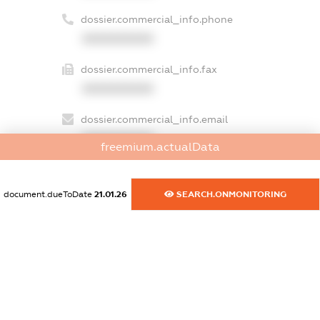
dossier.commercial_info.phone
XXXXXXXXXX
dossier.commercial_info.fax
XXXXXXXXXX
dossier.commercial_info.email
XXXXXXXXXX
freemium.actualData
dossier.commercial_info.website
XXXXXXXXXX
document.dueToDate
21.01.26
SEARCH.ONMONITORING
dossier.commercial_info.activity
XXXXXXXXXX
freemium.exampleText_1
freemium.exampleText_2