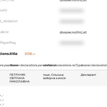
rofit
XXXXXXXXXX
et_dotation
XXXXXXXXXX
_akciz
dossier.notInList
xPayerReg
XXXXXXXXXX
ions.title
2016
ions.pepName
dossier.declarations.personName
dossier.declarations.relType
dossier.declaratio
ПЕТРУНЯК
Інше, Сільська
Декларант
СВІТЛАНА
виборча комісія
МИКОЛАІВНА
se_1
se_2
se_3