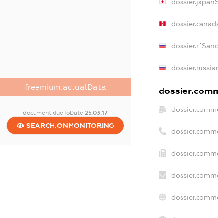
dossier.japan
dossier.canad
dossier.rfSan
dossier.russia
freemium.actualData
dossier.comme
dossier.comme
document.dueToDate
25.03.17
SEARCH.ONMONITORING
dossier.comme
dossier.comme
dossier.comme
dossier.comme