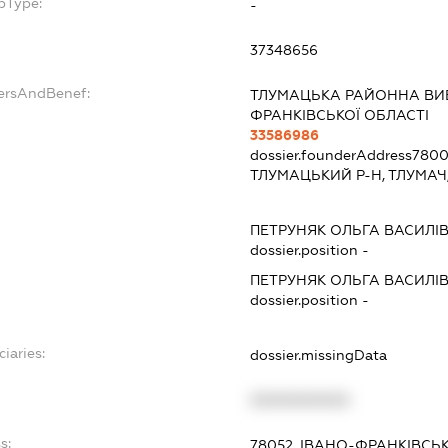
bType:
-
37348656
dersAndBenef:
ТЛУМАЦЬКА РАЙОННА ВИБ
ФРАНКІВСЬКОЇ ОБЛАСТІ
33586986
dossier.founderAddress
7800
ТЛУМАЦЬКИЙ Р-Н, ТЛУМАЧ,
ПЕТРУНЯК ОЛЬГА ВАСИЛІ
dossier.position -
ПЕТРУНЯК ОЛЬГА ВАСИЛІ
dossier.position -
ciaries:
dossier.missingData
XXXXXXXXXX
s:
78052, ІВАНО-ФРАНКІВСЬК