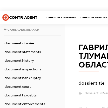
CONTR AGENT
CAHEADER.COMPANIES
CAHEADER.PERSONS
CAHEADER.SEARCH
document.dossier
ГАВРИ
document.statements
ТЛУМА
document.history
ОБЛАС
document.inspections
document.bankruptcy
dossier.title
document.court
dossier.fullN
document.taxdebts
document.enforcements