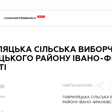
BETA
CAHEADER.PERSSEARCH
ЛЯЦЬКА СІЛЬСЬКА ВИБОРЧ
ЦЬКОГО РАЙОНУ ІВАНО-Ф
ТІ
riskFactors.title
0
ame:
ГАВРИЛЯЦЬКА СІЛЬСЬКА 
РАЙОНУ ІВАНО-ФРАНКІВС