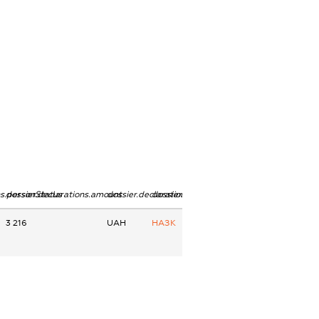
ns.personStatus
dossier.declarations.amount
dossier.declarations.currency
dossier.declarations.source
3 216
UAH
НАЗК