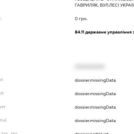
ГАВРИЛЯК, ВУЛ.ЛЕСІ УКРАЇ
:
0 грн.
84.11
державне управління 
XXXXXXXXXX
bt
dossier.missingData
bt
dossier.missingData
yer
dossier.missingData
nul
dossier.missingData
e_tax_reg
dossier.notInList