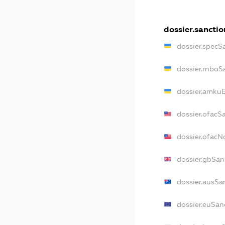
dossier.sanctio
dossier.specS
dossier.rnboS
dossier.amkuB
dossier.ofacS
dossier.ofac
dossier.gbSan
dossier.ausSa
dossier.euSan