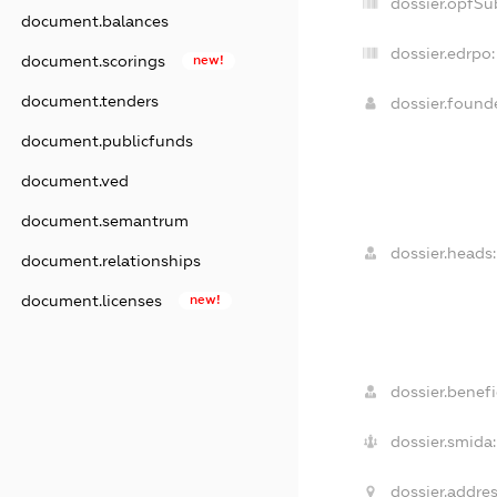
dossier.opfSu
document.balances
dossier.edrpo:
document.scorings
new!
document.tenders
dossier.foun
document.publicfunds
document.ved
document.semantrum
dossier.heads:
document.relationships
document.licenses
new!
dossier.benefi
dossier.smida:
dossier.addres