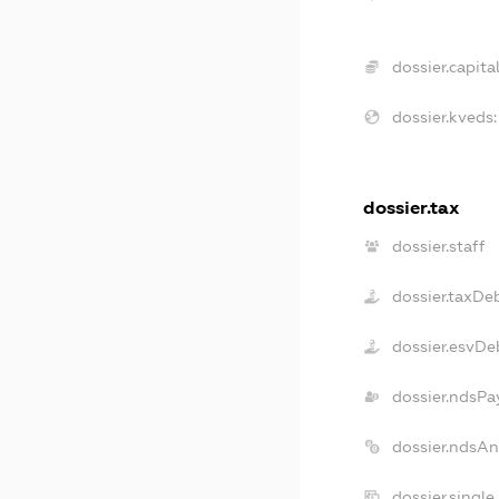
dossier.capital
dossier.kveds:
dossier.tax
dossier.staff
dossier.taxDe
dossier.esvDe
dossier.ndsPa
dossier.ndsAn
dossier.singl