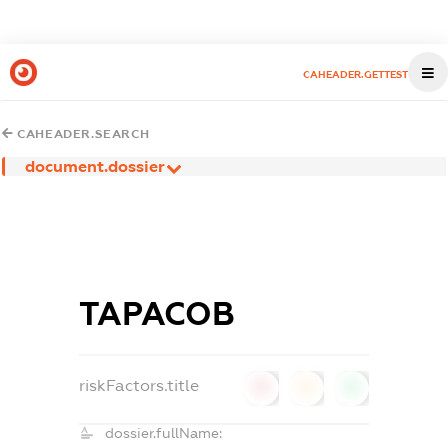
CAHEADER.GETTEST
CAHEADER.SEARCH
document.dossier
ТАРАСОВ
riskFactors.title
0
0
0
dossier.fullName: