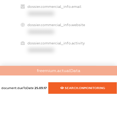
dossier.commercial_info.email
XXXXXXXXXX
dossier.commercial_info.website
XXXXXXXXXX
dossier.commercial_info.activity
XXXXXXXXXX
freemium.actualData
freemium.exampleText_1
freemium.exampleText_2
freemium.anonymousPerSearch2
document.dueToDate
25.03.17
SEARCH.ONMONITORING
FREEMIUM.DETAILS
FREEMIUM.REGISTER