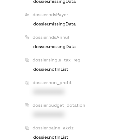
dossier.missingData
dossier.ndsPayer
dossier.missingData
dossier.ndsAnnul
dossier.missingData
dossier.single_tax_reg
dossier.notInList
dossier.non_profit
XXXXXXXXXX
dossier.budget_dotation
XXXXXXXXXX
dossier.palne_akciz
dossier.notInList