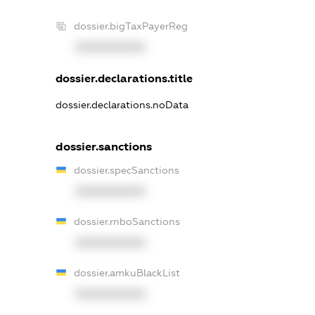
dossier.bigTaxPayerReg
XXXXXXXXXX
dossier.declarations.title
dossier.declarations.noData
dossier.sanctions
dossier.specSanctions
XXXXXXXXXX
dossier.rnboSanctions
XXXXXXXXXX
dossier.amkuBlackList
XXXXXXXXXX