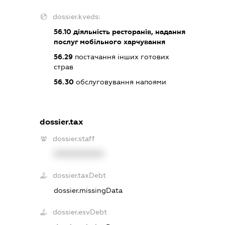
dossier.kveds:
56.10
діяльність ресторанів, надання
послуг мобільного харчування
56.29
постачання інших готових
страв
56.30
обслуговування напоями
dossier.tax
dossier.staff
XXXXXXXXXX
dossier.taxDebt
dossier.missingData
dossier.esvDebt