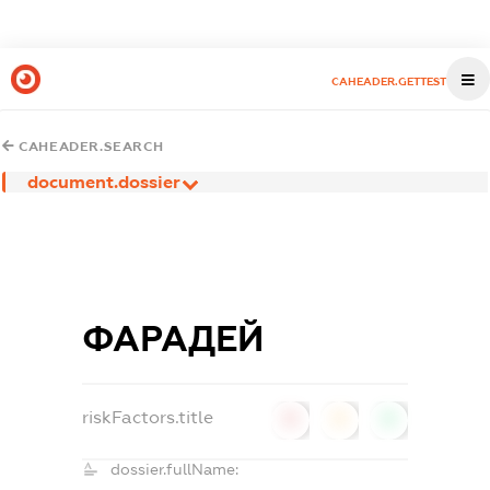
CAHEADER.GETTEST
CAHEADER.SEARCH
document.dossier
ФАРАДЕЙ
riskFactors.title
0
0
0
dossier.fullName: