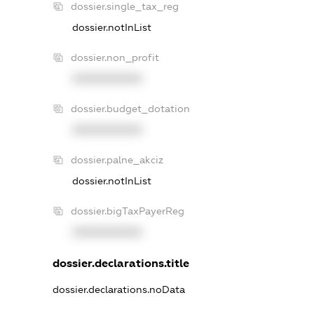
dossier.single_tax_reg
dossier.notInList
dossier.non_profit
XXXXXXXXXX
dossier.budget_dotation
XXXXXXXXXX
dossier.palne_akciz
dossier.notInList
dossier.bigTaxPayerReg
XXXXXXXXXX
dossier.declarations.title
dossier.declarations.noData