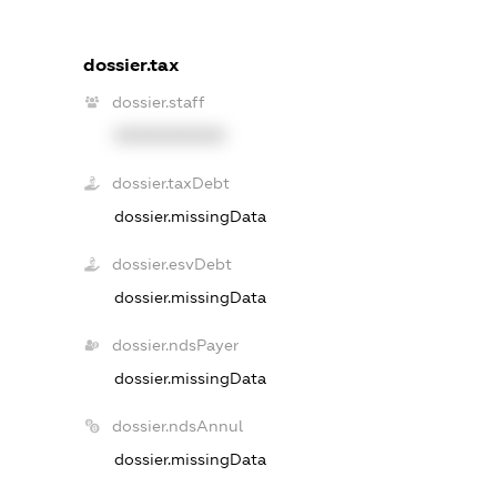
dossier.tax
dossier.staff
XXXXXXXXXX
dossier.taxDebt
dossier.missingData
dossier.esvDebt
dossier.missingData
dossier.ndsPayer
dossier.missingData
dossier.ndsAnnul
dossier.missingData