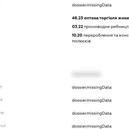
:
dossier.missingData
46.23
оптова торгівля жив
03.22
прісноводне рибництв
10.20
перероблення та конс
молюсків
XXXXXXXXXX
bt
dossier.missingData
bt
dossier.missingData
yer
dossier.missingData
nul
dossier.missingData