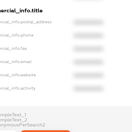
rcial_info.title
rcial_info.postal_address
XXXXXXXXXX
rcial_info.phone
XXXXXXXXXX
rcial_info.fax
XXXXXXXXXX
rcial_info.email
XXXXXXXXXX
rcial_info.website
XXXXXXXXXX
cial_info.activity
XXXXXXXXXX
ampleText_1
ampleText_2
onymousPerSearch2