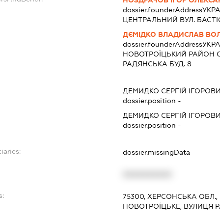
НОЗДРАЧОВ ІГОР ОЛЕКС
dossier.founderAddress
УКРА
ЦЕНТРАЛЬНИЙ ВУЛ. БАСТІ
ДЄМІДКО ВЛАДИСЛАВ В
dossier.founderAddress
УКРА
НОВОТРОЇЦЬКИЙ РАЙОН С
РАДЯНСЬКА БУД. 8
ДЕМИДКО СЕРГІЙ ІГОРОВ
dossier.position -
ДЕМИДКО СЕРГІЙ ІГОРОВ
dossier.position -
iaries:
dossier.missingData
XXXXXXXXXX
s:
75300, ХЕРСОНСЬКА ОБЛ.,
НОВОТРОЇЦЬКЕ, ВУЛИЦЯ Р