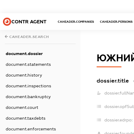
CONTR AGENT
CAHEADER.COMPANIES
CAHEADER.PERSONS
CAHEADER.SEARCH
document.dossier
ЮЖНИЙ
document.statements
document.history
dossier.title
document.inspections
dossier.fullNa
document.bankruptcy
dossier.opfSu
document.court
document.taxdebts
dossier.edrpo:
document.enforcements
dossier.found