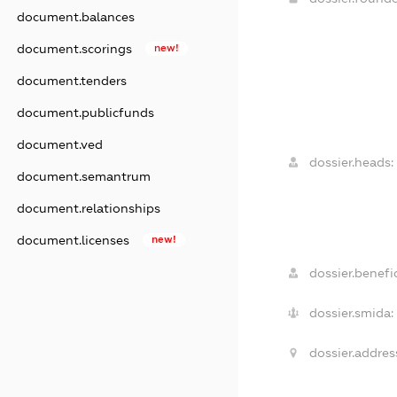
document.balances
document.scorings
new!
document.tenders
document.publicfunds
document.ved
dossier.heads:
document.semantrum
document.relationships
document.licenses
new!
dossier.benefic
dossier.smida:
dossier.addres