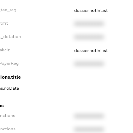
_tax_reg
dossier.notInList
ofit
XXXXXXXXXX
t_dotation
XXXXXXXXXX
akciz
dossier.notInList
xPayerReg
XXXXXXXXXX
ions.title
ons.noData
ns
anctions
XXXXXXXXXX
anctions
XXXXXXXXXX