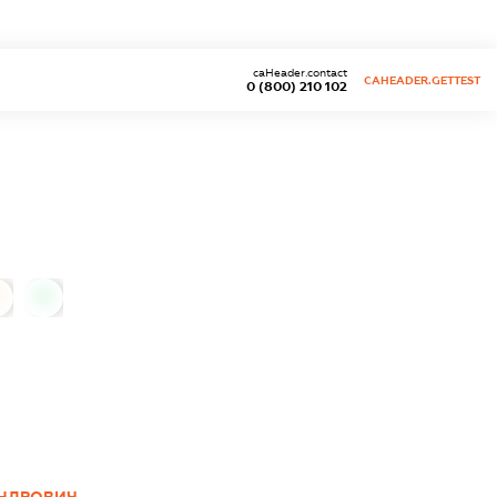
caHeader.contact
CAHEADER.GETTEST
0 (800) 210 102
0