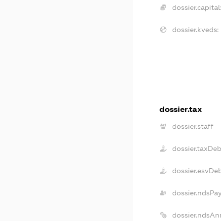
dossier.capital
dossier.kveds:
dossier.tax
dossier.staff
dossier.taxDe
dossier.esvDe
dossier.ndsPa
dossier.ndsAn