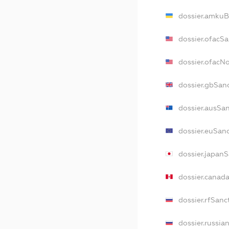
dossier.amkuB
dossier.ofacS
dossier.ofacN
dossier.gbSan
dossier.ausSa
dossier.euSan
dossier.japan
dossier.canad
dossier.rfSanc
dossier.russia