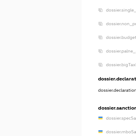
dossier.single
dossier.non_pr
dossier.budge
dossier.palne_
dossier.bigTa
dossier.declarat
dossier.declarati
dossier.sanctio
dossier.specS
dossier.rnboS