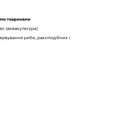
ими тваринами
о (аквакультура)
ервування риби, ракоподібних і