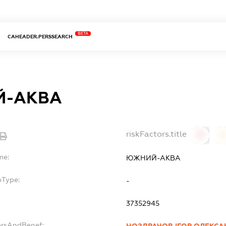
BETA
CAHEADER.PERSSEARCH
-АКВА
riskFactors.title
0
0
me:
ЮЖНИЙ-АКВА
bType:
-
37352945
ersAndBenef: