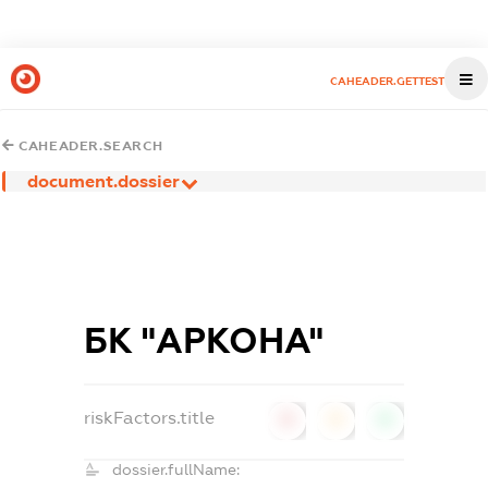
CAHEADER.GETTEST
CAHEADER.SEARCH
document.dossier
БК "АРКОНА"
riskFactors.title
0
0
0
dossier.fullName: