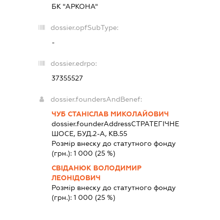
БК "АРКОНА"
dossier.opfSubType:
-
dossier.edrpo:
37355527
dossier.foundersAndBenef:
ЧУБ СТАНІСЛАВ МИКОЛАЙОВИЧ
dossier.founderAddress
СТРАТЕГІЧНЕ
ШОСЕ, БУД.2-А, КВ.55
Розмір внеску до статутного фонду
(грн.):
1 000
(25 %)
СВІДАНЮК ВОЛОДИМИР
ЛЕОНІДОВИЧ
Розмір внеску до статутного фонду
(грн.):
1 000
(25 %)