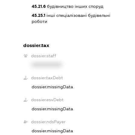
45.21.6
будівництво інших споруд
45.25.1
інші спеціалізовані будівельні
роботи
dossier.tax
dossier.staff
XXXXXXXXXX
dossier.taxDebt
dossier.missingData
dossier.esvDebt
dossier.missingData
dossier.ndsPayer
dossier.missingData