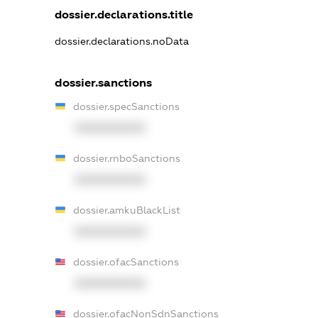
dossier.declarations.title
dossier.declarations.noData
dossier.sanctions
dossier.specSanctions
XXXXXXXXXX
dossier.rnboSanctions
XXXXXXXXXX
dossier.amkuBlackList
XXXXXXXXXX
dossier.ofacSanctions
XXXXXXXXXX
dossier.ofacNonSdnSanctions