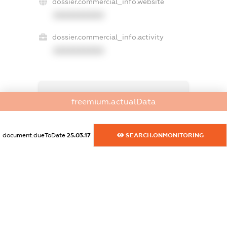
dossier.commercial_info.website
XXXXXXXXXX
dossier.commercial_info.activity
XXXXXXXXXX
freemium.exampleText_1
freemium.actualData
freemium.exampleText_2
freemium.anonymousPerSearch2
FREEMIUM.DETAILS
document.dueToDate
25.03.17
SEARCH.ONMONITORING
FREEMIUM.REGISTER