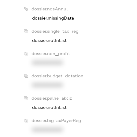
dossier.ndsAnnul
dossier.missingData
dossier.single_tax_reg
dossier.notInList
dossier.non_profit
XXXXXXXXXX
dossier.budget_dotation
XXXXXXXXXX
dossier.palne_akciz
dossier.notInList
dossier.bigTaxPayerReg
XXXXXXXXXX