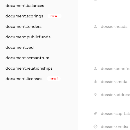
document.balances
document.scorings
new!
dossier.heads:
document.tenders
document.publicfunds
document.ved
document.semantrum
document.relationships
dossier.benefic
document.licenses
new!
dossier.smida:
dossier.address
dossier.capital:
dossier.kveds: