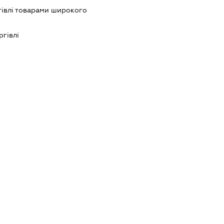
гівлі товарами широкого
ргівлі