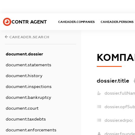
CONTR AGENT
CAHEADER.COMPANIES
CAHEADER.PERSONS
CAHEADER.SEARCH
document.dossier
КОМПАН
document.statements
document.history
dossier.title
document.inspections
dossier.fullNa
document.bankruptcy
dossier.opfSu
document.court
document.taxdebts
dossier.edrpo:
document.enforcements
dossier.found