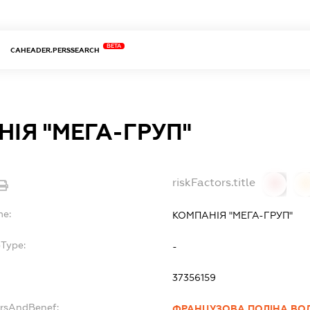
BETA
CAHEADER.PERSSEARCH
ІЯ "МЕГА-ГРУП"
riskFactors.title
0
0
me:
КОМПАНІЯ "МЕГА-ГРУП"
bType:
-
37356159
ersAndBenef:
ФРАНЦУЗОВА ПОЛІНА ВО