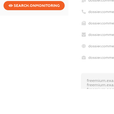
dossier.commer
SEARCH.ONMONITORING
dossier.comme
dossier.commer
dossier.commer
dossier.commer
dossier.commer
freemium.exa
freemium.ex
freemium.an
FREEMIUM.D