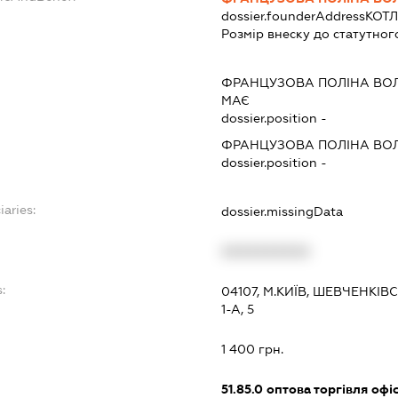
dossier.founderAddress
КОТЛ
Розмір внеску до статутног
ФРАНЦУЗОВА ПОЛІНА ВО
МАЄ
dossier.position -
ФРАНЦУЗОВА ПОЛІНА ВО
dossier.position -
iaries:
dossier.missingData
XXXXXXXXXX
:
04107, М.КИЇВ, ШЕВЧЕНКІ
1-А, 5
1 400 грн.
51.85.0
оптова торгівля офі