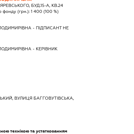
ЯРЕВСЬКОГО, БУД.15-А, КВ.24
о фонду (грн.):
1 400
(100 %)
ЛОДИМИРІВНА
-
ПІДПИСАНТ
НЕ
ЛОДИМИРІВНА
-
КЕРІВНИК
ВСЬКИЙ, ВУЛИЦЯ БАГГОВУТІВСЬКА,
сною технікою та устаткованням