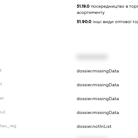
51.19.0
посередництво в тор
асортименту
51.90.0
інші види оптової то
XXXXXXXXXX
t
dossier.missingData
t
dossier.missingData
er
dossier.missingData
nul
dossier.missingData
_tax_reg
dossier.notInList