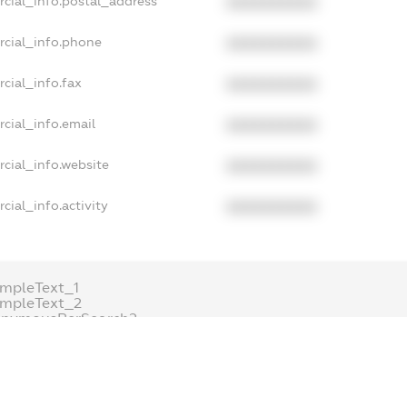
cial_info.postal_address
XXXXXXXXXX
rcial_info.phone
XXXXXXXXXX
cial_info.fax
XXXXXXXXXX
cial_info.email
XXXXXXXXXX
cial_info.website
XXXXXXXXXX
cial_info.activity
XXXXXXXXXX
mpleText_1
ampleText_2
onymousPerSearch2
ETAILS
FREEMIUM.REGISTER