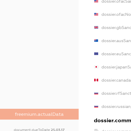
dossier.ofacSa
dossier.ofacN
dossier.gbSanc
dossier.ausSan
dossier.euSanc
dossier.japanS
dossier.canad
dossier.rfSanc
dossier.russian
freemium.actualData
dossier.comme
document.dueToDate
25.03.17