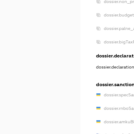
dossier.non_pr
dossier.budge
dossier.palne_
dossier.bigTa
dossier.declarat
dossier.declaratio
dossier.sanctio
dossier.specSa
dossier.rnboSa
dossier.amkuBl