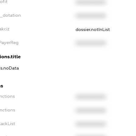
ofit
XXXXXXXXXX
t_dotation
XXXXXXXXXX
akciz
dossier.notInList
xPayerReg
XXXXXXXXXX
ions.title
ns.noData
ns
nctions
XXXXXXXXXX
nctions
XXXXXXXXXX
ackList
XXXXXXXXXX