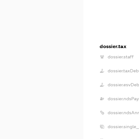
dossier.tax
dossier.staff
dossier.taxDeb
dossier.esvDeb
dossier.ndsPay
dossier.ndsAn
dossier.single