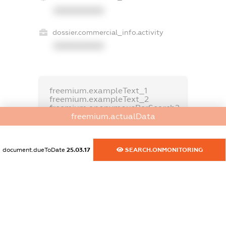
XXXXXXXXXX
dossier.commercial_info.activity
XXXXXXXXXX
freemium.exampleText_1
freemium.exampleText_2
freemium.anonymousPerSearch2
freemium.actualData
FREEMIUM.DETAILS
FREEMIUM.REGISTER
document.dueToDate
25.03.17
SEARCH.ONMONITORING