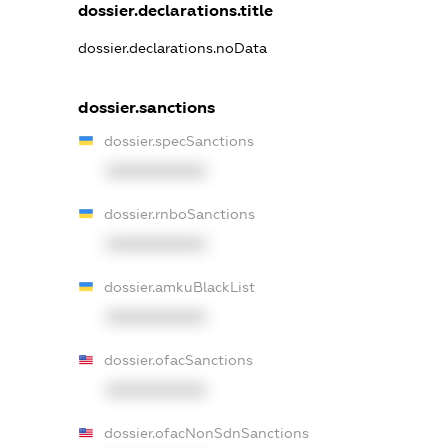
dossier.declarations.title
dossier.declarations.noData
dossier.sanctions
dossier.specSanctions
XXXXXXXXXX
dossier.rnboSanctions
XXXXXXXXXX
dossier.amkuBlackList
XXXXXXXXXX
dossier.ofacSanctions
XXXXXXXXXX
dossier.ofacNonSdnSanctions