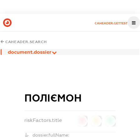
CAHEADER.GETTEST
CAHEADER.SEARCH
document.dossier
ПОЛІЄМОН
riskFactors.title
0
0
0
dossier.fullName: