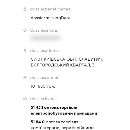
dossier.beneficiaries:
dossier.missingData
dossier.smida:
XXXXXXXXXX
dossier.address:
07101, КИЇВСЬКА ОБЛ., СЛАВУТИЧ,
БЄЛГОРОДСЬКИЙ КВАРТАЛ, 3
dossier.capital:
101 650 грн.
dossier.kveds:
51.43.1
оптова торгівля
електропобутовими приладами
51.84.0
оптова торгівля
комп'ютерами, периферійними