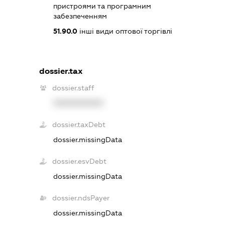
пристроями та програмним
забезпеченням
51.90.0
інші види оптової торгівлі
dossier.tax
dossier.staff
XXXXXXXXXX
dossier.taxDebt
dossier.missingData
dossier.esvDebt
dossier.missingData
dossier.ndsPayer
dossier.missingData