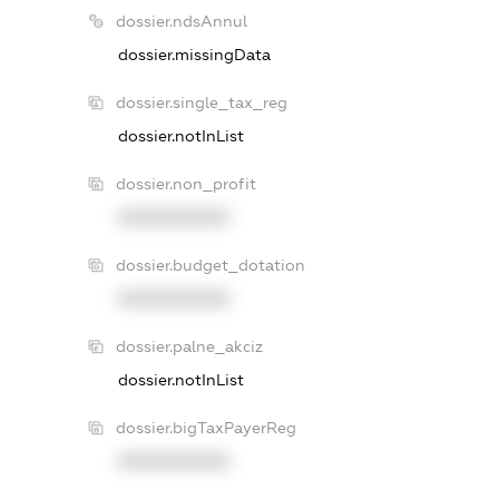
dossier.ndsAnnul
dossier.missingData
dossier.single_tax_reg
dossier.notInList
dossier.non_profit
XXXXXXXXXX
dossier.budget_dotation
XXXXXXXXXX
dossier.palne_akciz
dossier.notInList
dossier.bigTaxPayerReg
XXXXXXXXXX