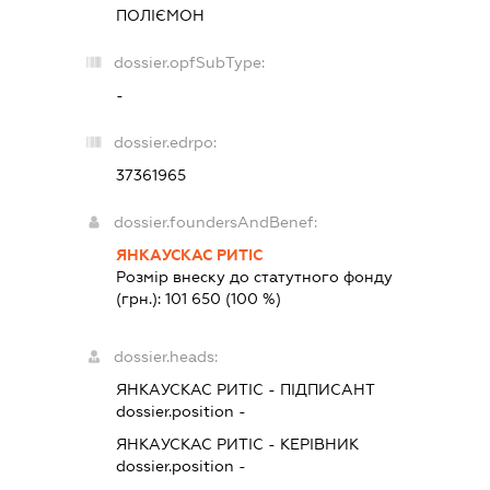
ПОЛІЄМОН
dossier.opfSubType:
-
dossier.edrpo:
37361965
dossier.foundersAndBenef:
ЯНКАУСКАС РИТІС
Розмір внеску до статутного фонду
(грн.):
101 650
(100 %)
dossier.heads:
ЯНКАУСКАС РИТІС
-
ПІДПИСАНТ
dossier.position -
ЯНКАУСКАС РИТІС
-
КЕРІВНИК
dossier.position -