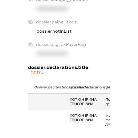
XXXXXXXXXX
dossier.palne_akciz
dossier.notInList
dossier.bigTaxPayerReg
XXXXXXXXXX
dossier.declarations.title
2017
dossier.declarations.pepName
dossier.declarations.personName
dossier.declaratio
ХОТЮН ІРИНА
Подарунок у
ГРИГОРІВНА
грошовій формі
ХОТЮН ІРИНА
Інше,
ГРИГОРІВНА
Матеріальна
допомога