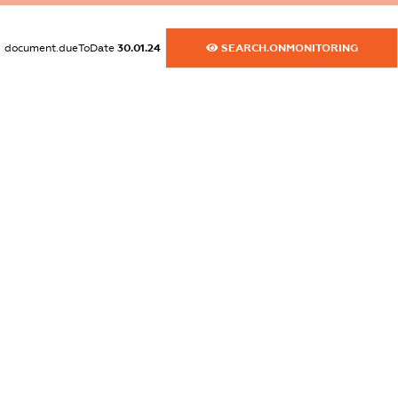
dossier.commercial_info.website
XXXXXXXXXX
document.dueToDate
30.01.24
SEARCH.ONMONITORING
dossier.commercial_info.activity
XXXXXXXXXX
freemium.exampleText_1
freemium.exampleText_2
freemium.anonymousPerSearch2
FREEMIUM.DETAILS
FREEMIUM.REGISTER