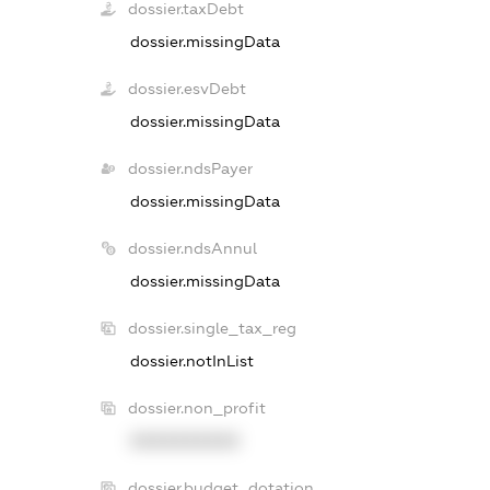
dossier.taxDebt
dossier.missingData
dossier.esvDebt
dossier.missingData
dossier.ndsPayer
dossier.missingData
dossier.ndsAnnul
dossier.missingData
dossier.single_tax_reg
dossier.notInList
dossier.non_profit
XXXXXXXXXX
dossier.budget_dotation