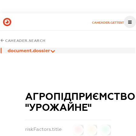
CAHEADER.GETTEST
CAHEADER.SEARCH
document.dossier
АГРОПІДПРИЄМСТВО
"УРОЖАЙНЕ"
riskFactors.title
0
0
0