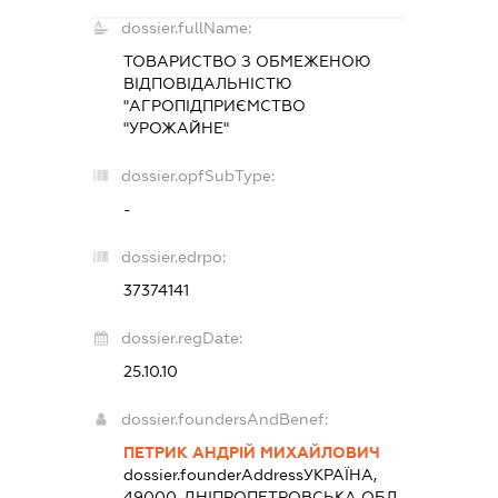
dossier.fullName:
ТОВАРИСТВО З ОБМЕЖЕНОЮ
ВІДПОВІДАЛЬНІСТЮ
"АГРОПІДПРИЄМСТВО
"УРОЖАЙНЕ"
dossier.opfSubType:
-
dossier.edrpo:
37374141
dossier.regDate:
25.10.10
dossier.foundersAndBenef:
ПЕТРИК АНДРІЙ МИХАЙЛОВИЧ
dossier.founderAddress
УКРАЇНА,
49000, ДНІПРОПЕТРОВСЬКА ОБЛ.,