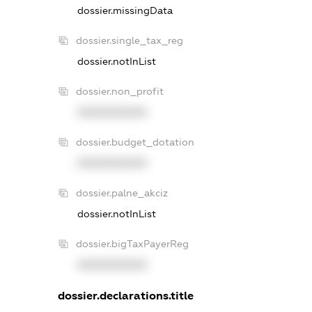
dossier.missingData
dossier.single_tax_reg
dossier.notInList
dossier.non_profit
XXXXXXXXXX
dossier.budget_dotation
XXXXXXXXXX
dossier.palne_akciz
dossier.notInList
dossier.bigTaxPayerReg
XXXXXXXXXX
dossier.declarations.title