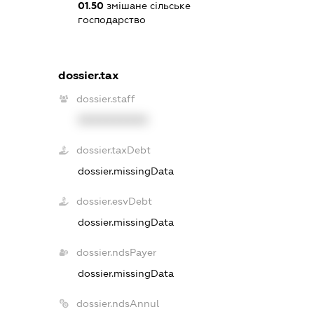
01.50
змішане сільське
господарство
dossier.tax
dossier.staff
XXXXXXXXXX
dossier.taxDebt
dossier.missingData
dossier.esvDebt
dossier.missingData
dossier.ndsPayer
dossier.missingData
dossier.ndsAnnul