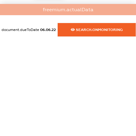
dossier.commercial_info.activity
freemium.actualData
XXXXXXXXXX
document.dueToDate
06.06.22
SEARCH.ONMONITORING
freemium.exampleText_1
freemium.exampleText_2
freemium.anonymousPerSearch2
FREEMIUM.DETAILS
FREEMIUM.REGISTER