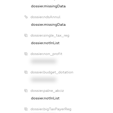
dossier.missingData
dossier.ndsAnnul
dossier.missingData
dossier.single_tax_reg
dossier.notInList
dossier.non_profit
XXXXXXXXXX
dossier.budget_dotation
XXXXXXXXXX
dossier.palne_akciz
dossier.notInList
dossier.bigTaxPayerReg