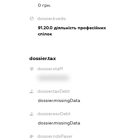
0 грн.
dossier.kveds:
91.20.0
діяльність професійних
спілок
dossier.tax
dossier.staff
XXXXXXXXXX
dossier.taxDebt
dossier.missingData
dossier.esvDebt
dossier.missingData
dossier.ndsPayer