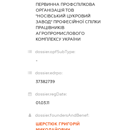
ПЕРВИННА ПРОФСПІЛКОВА
ОРГАНІЗАЦІЯ ТОВ
"НОСІВСЬКИЙ ЦУКРОВИЙ
ЗАВОД" ПРОФЕСІЙНОЇ СПІЛКИ
ПРАЦІВНИКІВ
АГРОПРОМИСЛОВОГО
КОМПЛЕКСУ УКРАЇНИ
dossier.opfSubType:
-
dossier.edrpo:
37382739
dossier.regDate:
01.03.11
dossier.foundersAndBenef:
ШЕРСТЮК ГРИГОРІЙ
МИКОЛАЙОВИЧ