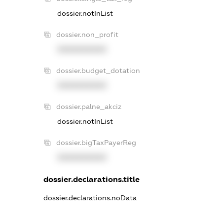
dossier.notInList
dossier.non_profit
XXXXXXXXXX
dossier.budget_dotation
XXXXXXXXXX
dossier.palne_akciz
dossier.notInList
dossier.bigTaxPayerReg
XXXXXXXXXX
dossier.declarations.title
dossier.declarations.noData