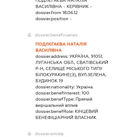
ПОДЛЄГАЄВА НАТАЛІЯ
ВАСИЛІВНА
-
КЕРІВНИК
-
dossier.from 18.06.12
dossier.position -
dossier.beneficiaries:
ПОДЛЄГАЄВА НАТАЛІЯ
ВАСИЛІВНА
dossier.address:
УКРАЇНА, 91051,
ЛУГАНСЬКА ОБЛ., СВАТІВСЬКИЙ
Р-Н, СЕЛИЩЕ МІСЬКОГО ТИПУ
БІЛОКУРАКИНЕ(З), ВУЛ.ЗЕЛЕНА,
БУДИНОК 19
dossier.nationality:
Україна
dossier.benefInterest:
100
dossier.benefType:
Прямий
вирішальний вплив
dossier.benefRole:
КІНЦЕВИЙ
БЕНЕФІЦІАРНИЙ ВЛАСНИК
dossier.smida: