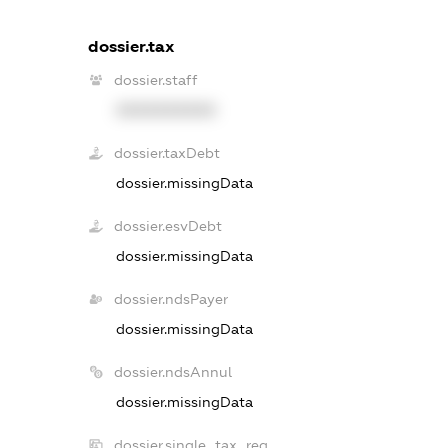
dossier.tax
dossier.staff
XXXXXXXXXX
dossier.taxDebt
dossier.missingData
dossier.esvDebt
dossier.missingData
dossier.ndsPayer
dossier.missingData
dossier.ndsAnnul
dossier.missingData
dossier.single_tax_reg