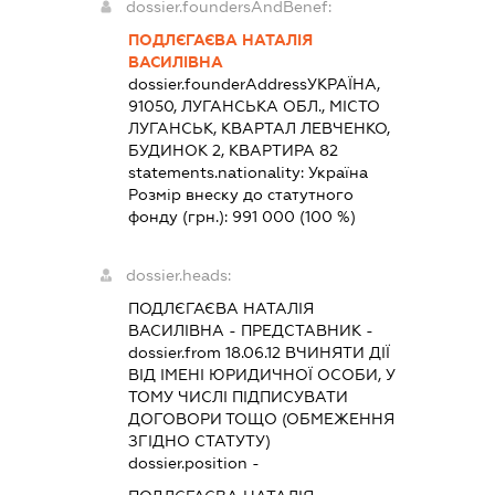
dossier.foundersAndBenef:
ПОДЛЄГАЄВА НАТАЛІЯ
ВАСИЛІВНА
dossier.founderAddress
УКРАЇНА,
91050, ЛУГАНСЬКА ОБЛ., МІСТО
ЛУГАНСЬК, КВАРТАЛ ЛЕВЧЕНКО,
БУДИНОК 2, КВАРТИРА 82
statements.nationality:
Україна
Розмір внеску до статутного
фонду (грн.):
991 000
(100 %)
dossier.heads:
ПОДЛЄГАЄВА НАТАЛІЯ
ВАСИЛІВНА
-
ПРЕДСТАВНИК
-
dossier.from 18.06.12
ВЧИНЯТИ ДІЇ
ВІД ІМЕНІ ЮРИДИЧНОЇ ОСОБИ, У
ТОМУ ЧИСЛІ ПІДПИСУВАТИ
ДОГОВОРИ ТОЩО (ОБМЕЖЕННЯ
ЗГІДНО СТАТУТУ)
dossier.position -