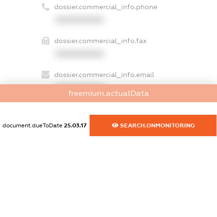
dossier.commercial_info.phone
XXXXXXXXXX
dossier.commercial_info.fax
XXXXXXXXXX
dossier.commercial_info.email
XXXXXXXXXX
freemium.actualData
dossier.commercial_info.website
XXXXXXXXXX
document.dueToDate
25.03.17
SEARCH.ONMONITORING
dossier.commercial_info.activity
XXXXXXXXXX
freemium.exampleText_1
freemium.exampleText_2
freemium.anonymousPerSearch2