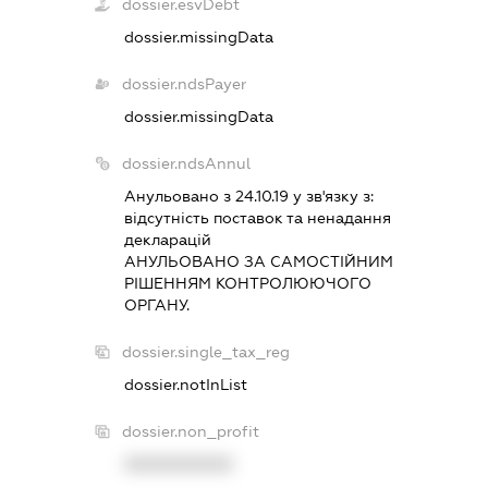
dossier.esvDebt
dossier.missingData
dossier.ndsPayer
dossier.missingData
dossier.ndsAnnul
Анульовано з 24.10.19 у зв'язку з:
вiдсутнiсть поставок та ненадання
декларацiй
АНУЛЬОВАНО ЗА САМОСТIЙНИМ
РIШЕННЯМ КОНТРОЛЮЮЧОГО
ОРГАНУ.
dossier.single_tax_reg
dossier.notInList
dossier.non_profit
XXXXXXXXXX