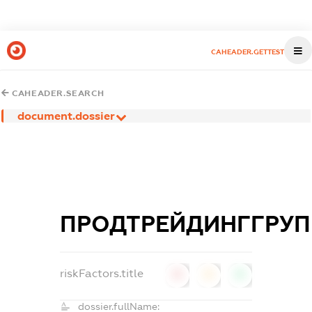
CAHEADER.GETTEST
CAHEADER.SEARCH
document.dossier
ПРОДТРЕЙДИНГГРУП
riskFactors.title
0
0
0
dossier.fullName: