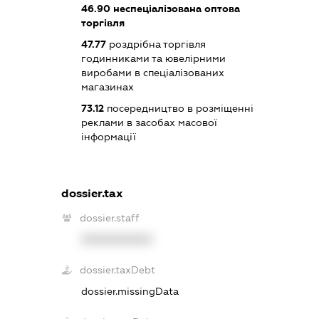
46.90
неспеціалізована оптова
торгівля
47.77
роздрібна торгівля
годинниками та ювелірними
виробами в спеціалізованих
магазинах
73.12
посередництво в розміщенні
реклами в засобах масової
інформації
dossier.tax
dossier.staff
XXXXXXXXXX
dossier.taxDebt
dossier.missingData