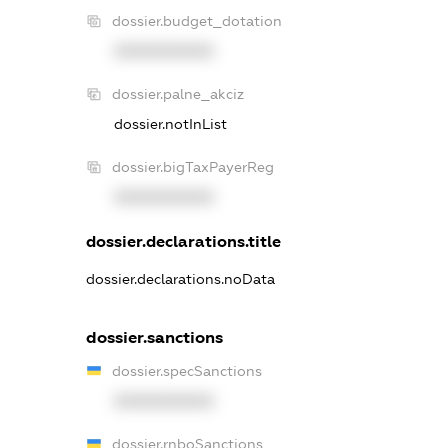
dossier.budget_dotation
XXXXXXXXXX
dossier.palne_akciz
dossier.notInList
dossier.bigTaxPayerReg
XXXXXXXXXX
dossier.declarations.title
dossier.declarations.noData
dossier.sanctions
dossier.specSanctions
XXXXXXXXXX
dossier.rnboSanctions