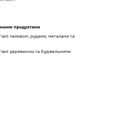
ічними продуктами
івлі паливом, рудами, металами та
івлі деревиною та будівельними