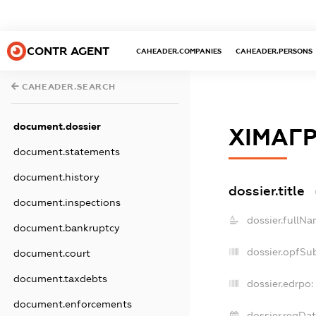
CONTR AGENT
CAHEADER.COMPANIES
CAHEADER.PERSONS
CAHEADER.SEARCH
document.dossier
ХІМАГ
document.statements
document.history
dossier.title
document.inspections
dossier.fullNa
document.bankruptcy
dossier.opfSu
document.court
document.taxdebts
dossier.edrpo:
document.enforcements
dossier.regDat