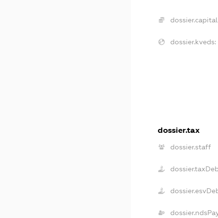
dossier.capital
dossier.kveds:
dossier.tax
dossier.staff
dossier.taxDe
dossier.esvDe
dossier.ndsPa