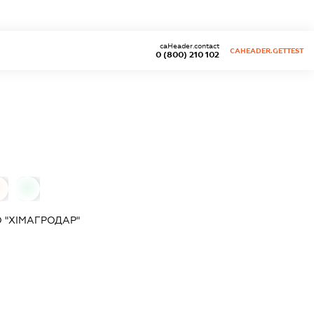
caHeader.contact
CAHEADER.GETTEST
0 (800) 210 102
0
 "ХІМАГРОДАР"