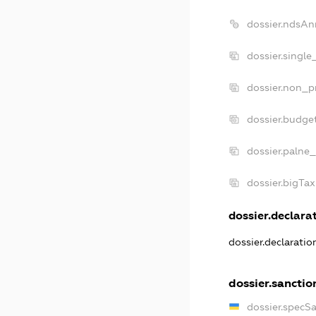
dossier.ndsAn
dossier.singl
dossier.non_p
dossier.budge
dossier.palne_
dossier.bigTa
dossier.declarat
dossier.declarati
dossier.sanctio
dossier.specS