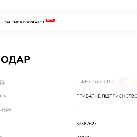
BETA
CAHEADER.PERSSEARCH
РОДАР
riskFactors.title
0
0
me:
ПРИВАТНЕ ПІДПРИЄМСТВО
bType:
-
37387627
e: