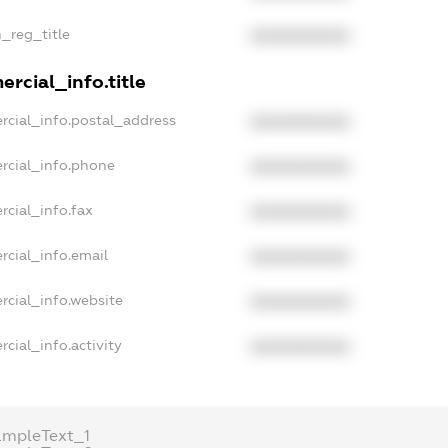
n_reg_title
XXXXXXXXXX
rcial_info.title
rcial_info.postal_address
XXXXXXXXXX
rcial_info.phone
XXXXXXXXXX
rcial_info.fax
XXXXXXXXXX
rcial_info.email
XXXXXXXXXX
rcial_info.website
XXXXXXXXXX
cial_info.activity
XXXXXXXXXX
ampleText_1