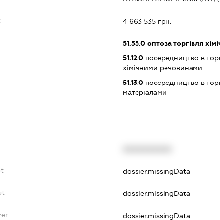
:
4 663 535 грн.
51.55.0
оптова торгівля хім
51.12.0
посередництво в торг
хімічними речовинами
51.13.0
посередництво в торг
матеріалами
XXXXXXXXXX
bt
dossier.missingData
bt
dossier.missingData
yer
dossier.missingData