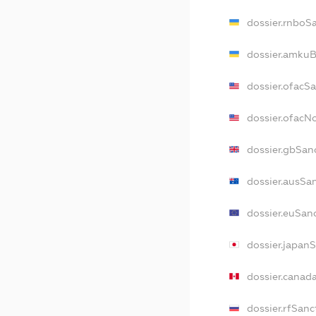
dossier.rnboS
dossier.amkuB
dossier.ofacS
dossier.ofac
dossier.gbSan
dossier.ausSa
dossier.euSan
dossier.japan
dossier.canad
dossier.rfSanc