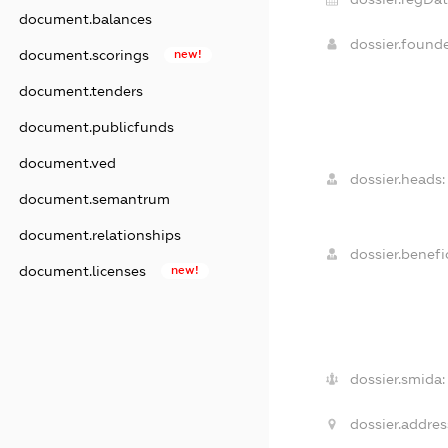
document.balances
dossier.found
document.scorings
new!
document.tenders
document.publicfunds
document.ved
dossier.heads:
document.semantrum
document.relationships
dossier.benefic
document.licenses
new!
dossier.smida:
dossier.addres