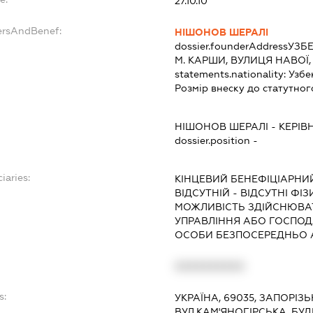
27.10.10
ersAndBenef:
НІШОНОВ ШЕРАЛІ
dossier.founderAddress
УЗБЕ
М. КАРШИ, ВУЛИЦЯ НАВОЇ,
statements.nationality:
Узбе
Розмір внеску до статутног
НІШОНОВ ШЕРАЛІ
-
КЕРІВ
dossier.position -
iaries:
КІНЦЕВИЙ БЕНЕФІЦІАРНИ
ВІДСУТНІЙ - ВІДСУТНІ ФІ
МОЖЛИВІСТЬ ЗДІЙСНЮВА
УПРАВЛІННЯ АБО ГОСПОД
ОСОБИ БЕЗПОСЕРЕДНЬО А
XXXXXXXXXX
s:
УКРАЇНА, 69035, ЗАПОРІЗ
ВУЛ.КАМ'ЯНОГІРСЬКА, БУД