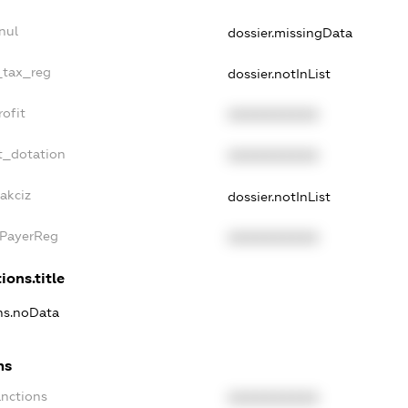
nul
dossier.missingData
e_tax_reg
dossier.notInList
rofit
XXXXXXXXXX
t_dotation
XXXXXXXXXX
akciz
dossier.notInList
xPayerReg
XXXXXXXXXX
ions.title
ons.noData
ns
anctions
XXXXXXXXXX