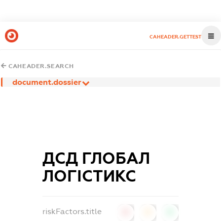
CAHEADER.GETTEST
CAHEADER.SEARCH
document.dossier
ДСД ГЛОБАЛ
ЛОГІСТИКС
riskFactors.title
0
0
0