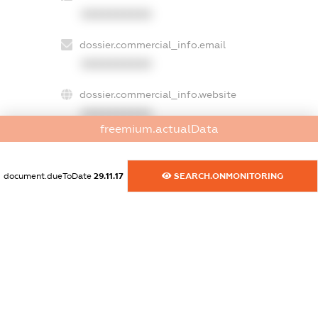
XXXXXXXXXX
dossier.commercial_info.email
XXXXXXXXXX
dossier.commercial_info.website
XXXXXXXXXX
freemium.actualData
dossier.commercial_info.activity
XXXXXXXXXX
document.dueToDate
29.11.17
SEARCH.ONMONITORING
freemium.exampleText_1
freemium.exampleText_2
freemium.anonymousPerSearch2
FREEMIUM.DETAILS
FREEMIUM.REGISTER