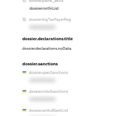
dossier.palne_akciz
dossier.notInList
dossier.bigTaxPayerReg
XXXXXXXXXX
dossier.declarations.title
dossier.declarations.noData
dossier.sanctions
dossier.specSanctions
XXXXXXXXXX
dossier.rnboSanctions
XXXXXXXXXX
dossier.amkuBlackList