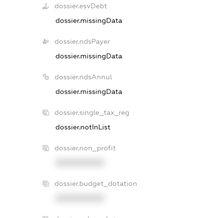
dossier.esvDebt
dossier.missingData
dossier.ndsPayer
dossier.missingData
dossier.ndsAnnul
dossier.missingData
dossier.single_tax_reg
dossier.notInList
dossier.non_profit
XXXXXXXXXX
dossier.budget_dotation
XXXXXXXXXX