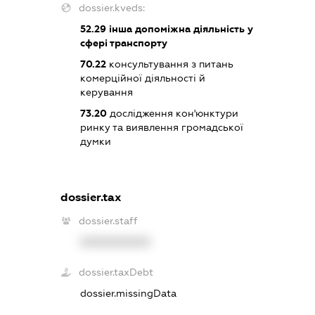
dossier.kveds:
52.29
інша допоміжна діяльність у
сфері транспорту
70.22
консультування з питань
комерційної діяльності й
керування
73.20
дослідження кон'юнктури
ринку та виявлення громадської
думки
dossier.tax
dossier.staff
XXXXXXXXXX
dossier.taxDebt
dossier.missingData