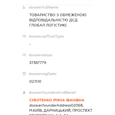
dossier.fullName:
ТОВАРИСТВО З ОБМЕЖЕНОЮ
ВІДПОВІДАЛЬНІСТЮ
ДСД
ГЛОБАЛ ЛОГІСТИКС
dossier.opfSubType:
-
dossier.edrpo:
37387779
dossier.regDate:
02.11.10
dossier.foundersAndBenef:
СУБОТЕНКО ІРИНА ІВАНІВНА
dossier.founderAddress
02068,
М.КИЇВ, ДАРНИЦЬКИЙ, ПРОСПЕКТ