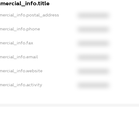
mercial_info.title
mercial_info.postal_address
XXXXXXXXXX
mercial_info.phone
XXXXXXXXXX
mercial_info.fax
XXXXXXXXXX
mercial_info.email
XXXXXXXXXX
mercial_info.website
XXXXXXXXXX
ercial_info.activity
XXXXXXXXXX
xampleText_1
xampleText_2
anonymousPerSearch2
.DETAILS
FREEMIUM.REGISTER