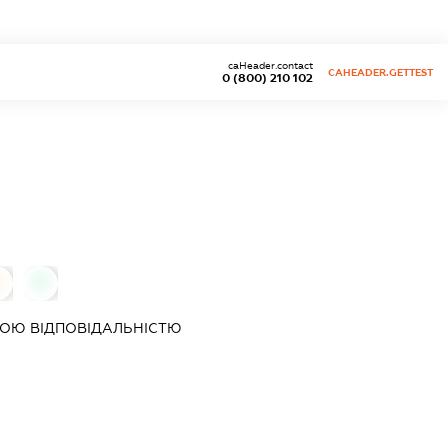
caHeader.contact
CAHEADER.GETTEST
0 (800) 210 102
0
0
ОЮ ВІДПОВІДАЛЬНІСТЮ