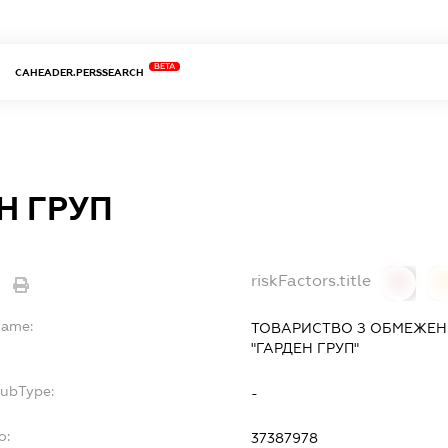
BETA
CAHEADER.PERSSEARCH
Н ГРУП
riskFactors.title
0
Name:
ТОВАРИСТВО З ОБМЕЖЕН
"ГАРДЕН ГРУП"
SubType:
-
o:
37387978