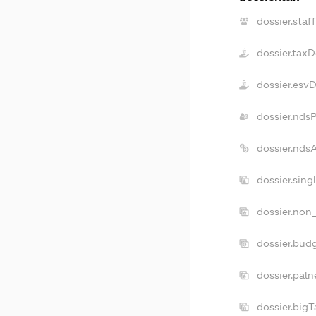
dossier.staf
dossier.tax
dossier.esv
dossier.nds
dossier.nds
dossier.sin
dossier.non
dossier.bud
dossier.paln
dossier.big