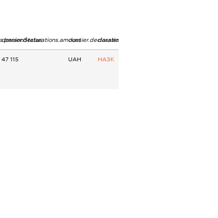
ns.personStatus
dossier.declarations.amount
dossier.declarations.currency
dossier.declarations.source
47 115
UAH
НАЗК