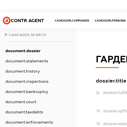
CONTR AGENT
CAHEADER.COMPANIES
CAHEADER.PERSONS
CAHEADER.SEARCH
document.dossier
ГАРДЕ
document.statements
document.history
dossier.title
document.inspections
document.bankruptcy
dossier.full
document.court
dossier.opf
document.taxdebts
document.enforcements
dossier.edrp