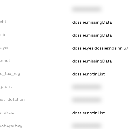
f
XXXXXXXXXX
Debt
dossier.missingData
Debt
dossier.missingData
Payer
dossier.yes
dossier.ndsInn 
Annul
dossier.missingData
gle_tax_reg
dossier.notInList
_profit
XXXXXXXXXX
get_dotation
XXXXXXXXXX
e_akciz
dossier.notInList
TaxPayerReg
XXXXXXXXXX