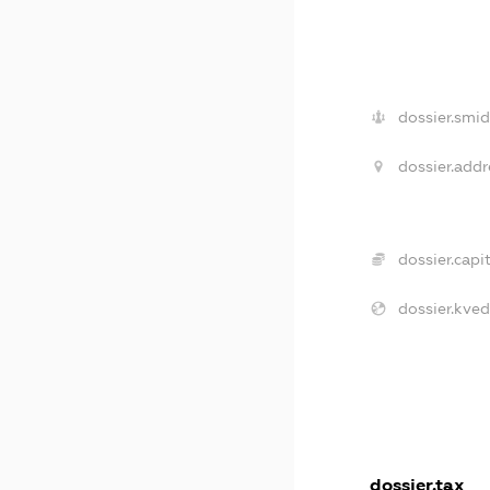
dossier.smid
dossier.addr
dossier.capit
dossier.kved
dossier.tax