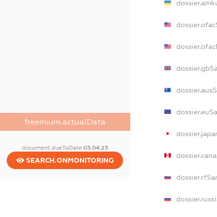
dossier.amk
dossier.ofa
dossier.ofa
dossier.gbS
dossier.aus
dossier.euS
freemium.actualData
dossier.jap
document.dueToDate
03.04.23
dossier.can
SEARCH.ONMONITORING
dossier.rfSa
dossier.russ