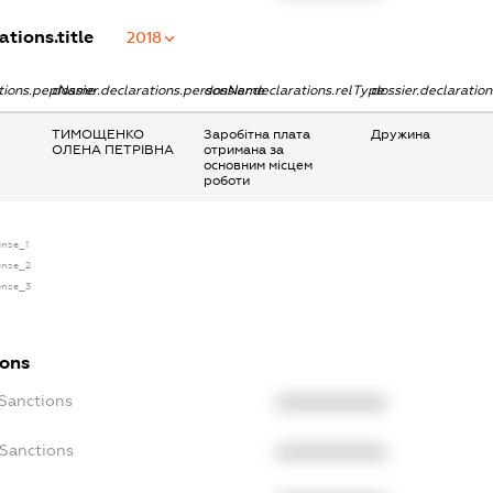
ations.title
2018
ations.pepName
dossier.declarations.personName
dossier.declarations.relType
dossier.declaratio
ТИМОЩЕНКО
Заробітна плата
Дружина
ОЛЕНА ПЕТРІВНА
отримана за
основним місцем
роботи
cense_1
cense_2
cense_3
ions
cSanctions
XXXXXXXXXX
oSanctions
XXXXXXXXXX