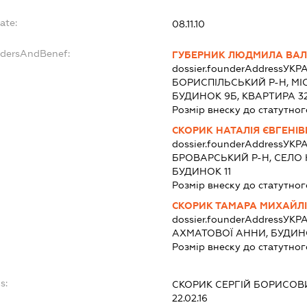
ate:
08.11.10
ndersAndBenef:
ГУБЕРНИК ЛЮДМИЛА ВАЛ
dossier.founderAddress
УКРА
БОРИСПІЛЬСЬКИЙ Р-Н, МІ
БУДИНОК 9Б, КВАРТИРА 3
Розмір внеску до статутног
СКОРИК НАТАЛІЯ ЄВГЕНІ
dossier.founderAddress
УКРА
БРОВАРСЬКИЙ Р-Н, СЕЛО 
БУДИНОК 11
Розмір внеску до статутног
СКОРИК ТАМАРА МИХАЙЛ
dossier.founderAddress
УКРА
АХМАТОВОЇ АННИ, БУДИНО
Розмір внеску до статутног
s:
СКОРИК СЕРГІЙ БОРИСОВ
22.02.16