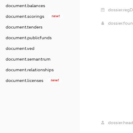
document.balances
dossier.regD
document.scorings
new!
dossier.fou
document.tenders
document.publicfunds
document.ved
document.semantrum
document.relationships
document.licenses
new!
dossier.head