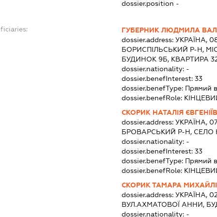
dossier.position -
iciaries:
ГУБЕРНИК ЛЮДМИЛА ВАЛ
dossier.address:
УКРАЇНА, 0
БОРИСПІЛЬСЬКИЙ Р-Н, МІ
БУДИНОК 9Б, КВАРТИРА 3
dossier.nationality:
-
dossier.benefInterest:
33
dossier.benefType:
Прямий в
dossier.benefRole:
КІНЦЕВИ
СКОРИК НАТАЛІЯ ЄВГЕНІЇ
dossier.address:
УКРАЇНА, 0
БРОВАРСЬКИЙ Р-Н, СЕЛО
dossier.nationality:
-
dossier.benefInterest:
33
dossier.benefType:
Прямий в
dossier.benefRole:
КІНЦЕВИ
СКОРИК ТАМАРА МИХАЙЛ
dossier.address:
УКРАЇНА, 02
ВУЛ.АХМАТОВОЇ АННИ, БУ
dossier.nationality:
-