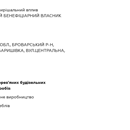
ирішальний вплив
Й БЕНЕФІЦІАРНИЙ ВЛАСНИК
 ОБЛ., БРОВАРСЬКИЙ Р-Н,
БАРИШІВКА, ВУЛ.ЦЕНТРАЛЬНА,
рев'яних будівельних
робів
ьне виробництво
еблів