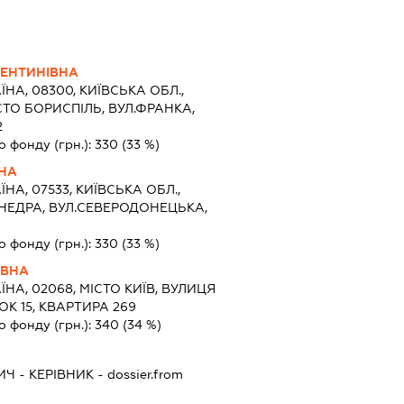
ЕНТИНІВНА
ЇНА, 08300, КИЇВСЬКА ОБЛ.,
СТО БОРИСПІЛЬ, ВУЛ.ФРАНКА,
2
о фонду (грн.):
330
(33 %)
ВНА
ЇНА, 07533, КИЇВСЬКА ОБЛ.,
НЕДРА, ВУЛ.СЕВЕРОДОНЕЦЬКА,
о фонду (грн.):
330
(33 %)
ІВНА
ЇНА, 02068, МІСТО КИЇВ, ВУЛИЦЯ
К 15, КВАРТИРА 269
о фонду (грн.):
340
(34 %)
ИЧ
-
КЕРІВНИК
- dossier.from