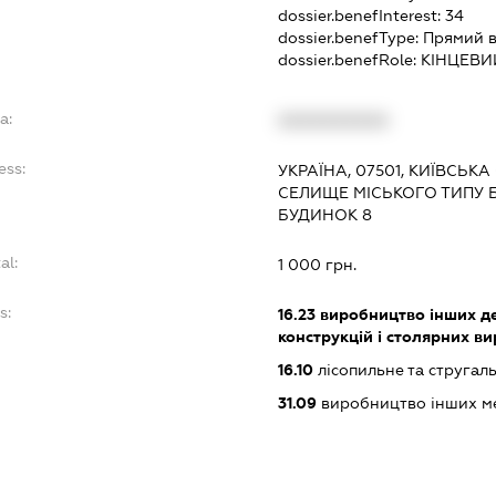
dossier.benefInterest:
34
dossier.benefType:
Прямий в
dossier.benefRole:
КІНЦЕВИ
a:
XXXXXXXXXX
ess:
УКРАЇНА, 07501, КИЇВСЬКА
СЕЛИЩЕ МІСЬКОГО ТИПУ 
БУДИНОК 8
al:
1 000 грн.
s:
16.23
виробництво інших де
конструкцій і столярних ви
16.10
лісопильне та стругал
31.09
виробництво інших м