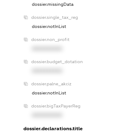
dossier.missingData
dossier.single_tax_reg
dossier.notInList
dossier.non_profit
XXXXXXXXXX
dossier.budget_dotation
XXXXXXXXXX
dossier.palne_akciz
dossier.notInList
dossier.bigTaxPayerReg
XXXXXXXXXX
dossier.declarations.title