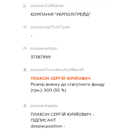
dossier.fullName:
КОМПАНІЯ "УКРПОЛІТРЕЙД"
dossier.opfSubType:
-
dossier.edrpo:
37387999
dossier.foundersAndBenef:
ПЛАКСІН СЕРГІЙ ЮРІЙОВИЧ
Розмір внеску до статутного фонду
(грн.):
500
(50 %)
dossier.heads:
ПЛАКСІН СЕРГІЙ ЮРІЙОВИЧ
-
ПІДПИСАНТ
dossier.position -