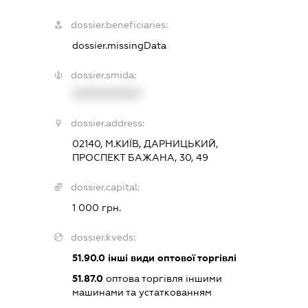
dossier.beneficiaries:
dossier.missingData
dossier.smida:
XXXXXXXXXX
dossier.address:
02140, М.КИЇВ, ДАРНИЦЬКИЙ,
ПРОСПЕКТ БАЖАНА, 30, 49
dossier.capital:
1 000 грн.
dossier.kveds:
51.90.0
інші види оптової торгівлі
51.87.0
оптова торгівля іншими
машинами та устаткованням