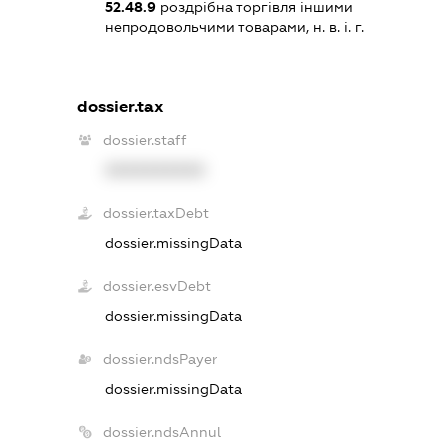
52.48.9
роздрібна торгівля іншими
непродовольчими товарами, н. в. і. г.
dossier.tax
dossier.staff
XXXXXXXXXX
dossier.taxDebt
dossier.missingData
dossier.esvDebt
dossier.missingData
dossier.ndsPayer
dossier.missingData
dossier.ndsAnnul