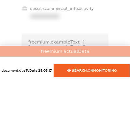
dossier.commercial_info.activity
XXXXXXXXXX
freemium.exampleText_1
freemium.exampleText_2
freemium.actualData
freemium.anonymousPerSearch2
FREEMIUM.DETAILS
FREEMIUM.REGISTER
document.dueToDate
25.03.17
SEARCH.ONMONITORING