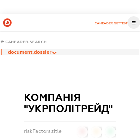
CAHEADER.GETTEST
CAHEADER.SEARCH
document.dossier
КОМПАНІЯ
"УКРПОЛІТРЕЙД"
riskFactors.title
0
0
0