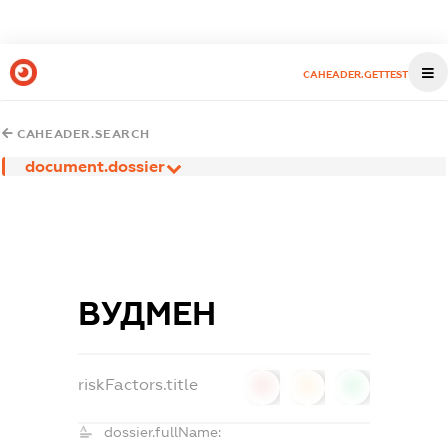
CAHEADER.GETTEST
CAHEADER.SEARCH
document.dossier
ВУДМЕН
riskFactors.title
0
0
0
dossier.fullName: