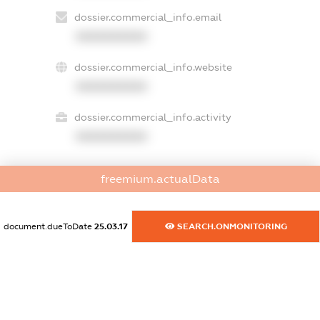
dossier.commercial_info.email
XXXXXXXXXX
dossier.commercial_info.website
XXXXXXXXXX
dossier.commercial_info.activity
XXXXXXXXXX
freemium.actualData
freemium.exampleText_1
freemium.exampleText_2
freemium.anonymousPerSearch2
document.dueToDate
25.03.17
SEARCH.ONMONITORING
FREEMIUM.DETAILS
FREEMIUM.REGISTER