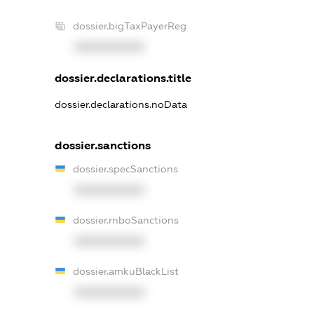
dossier.bigTaxPayerReg
XXXXXXXXXX
dossier.declarations.title
dossier.declarations.noData
dossier.sanctions
dossier.specSanctions
XXXXXXXXXX
dossier.rnboSanctions
XXXXXXXXXX
dossier.amkuBlackList
XXXXXXXXXX