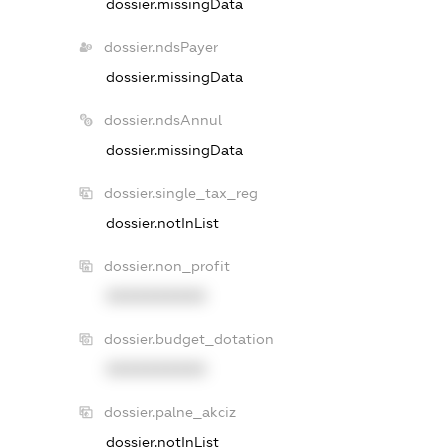
dossier.missingData
dossier.ndsPayer
dossier.missingData
dossier.ndsAnnul
dossier.missingData
dossier.single_tax_reg
dossier.notInList
dossier.non_profit
XXXXXXXXXX
dossier.budget_dotation
XXXXXXXXXX
dossier.palne_akciz
dossier.notInList