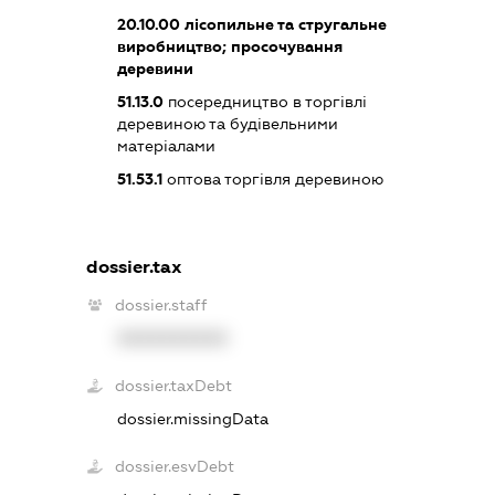
20.10.00
лісопильне та стругальне
виробництво; просочування
деревини
51.13.0
посередництво в торгівлі
деревиною та будівельними
матеріалами
51.53.1
оптова торгівля деревиною
dossier.tax
dossier.staff
XXXXXXXXXX
dossier.taxDebt
dossier.missingData
dossier.esvDebt