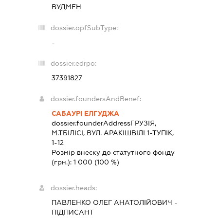
ВУДМЕН
dossier.opfSubType:
-
dossier.edrpo:
37391827
dossier.foundersAndBenef:
САБАУРІ ЕЛГУДЖА
dossier.founderAddress
ГРУЗІЯ,
М.ТБІЛІСІ, ВУЛ. АРАКІШВІЛІ 1-ТУПІК,
1-12
Розмір внеску до статутного фонду
(грн.):
1 000
(100 %)
dossier.heads:
ПАВЛЕНКО ОЛЕГ АНАТОЛІЙОВИЧ
-
ПІДПИСАНТ