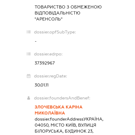
ТОВАРИСТВО З ОБМЕЖЕНОЮ
ВІДПОВІДАЛЬНІСТЮ
"АРЕНСОЛЬ"
dossier.opfSubType:
-
dossier.edrpo:
37392967
dossier.regDate:
30.01.11
dossier.foundersAndBenef:
ЗЛОЧЕВСЬКА КАРІНА
МИКОЛАЇВНА
dossier.founderAddress
УКРАЇНА,
04050, МІСТО КИЇВ, ВУЛИЦЯ
БІЛОРУСЬКА, БУДИНОК 23,