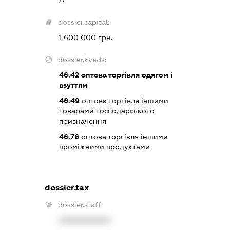
dossier.capital:
1 600 000 грн.
dossier.kveds:
46.42
оптова торгівля одягом і
взуттям
46.49
оптова торгівля іншими
товарами господарського
призначення
46.76
оптова торгівля іншими
проміжними продуктами
dossier.tax
dossier.staff
XXXXXXXXXX