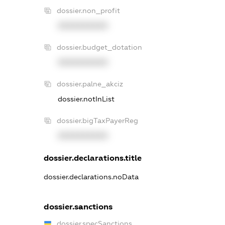
dossier.non_profit
XXXXXXXXXX
dossier.budget_dotation
XXXXXXXXXX
dossier.palne_akciz
dossier.notInList
dossier.bigTaxPayerReg
XXXXXXXXXX
dossier.declarations.title
dossier.declarations.noData
dossier.sanctions
dossier.specSanctions