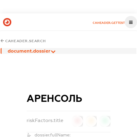
CAHEADER.GETTEST
CAHEADER.SEARCH
document.dossier
АРЕНСОЛЬ
riskFactors.title
0
0
0
dossier.fullName: