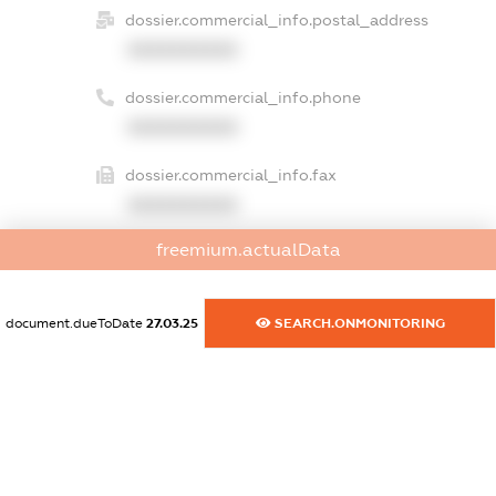
dossier.commercial_info.postal_address
XXXXXXXXXX
dossier.commercial_info.phone
XXXXXXXXXX
dossier.commercial_info.fax
XXXXXXXXXX
freemium.actualData
dossier.commercial_info.email
XXXXXXXXXX
document.dueToDate
27.03.25
SEARCH.ONMONITORING
dossier.commercial_info.website
XXXXXXXXXX
dossier.commercial_info.activity
XXXXXXXXXX