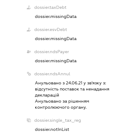
dossier.taxDebt
dossier.missingData
dossier.esvDebt
dossier.missingData
dossier.ndsPayer
dossier.missingData
dossier.ndsAnnul
Анульовано з 24.06.21 у зв'язку з:
вiдсутнiсть поставок та ненадання
декларацiй
Анульовано за рiшенням
контролюючого органу.
dossier.single_tax_reg
dossier.notInList