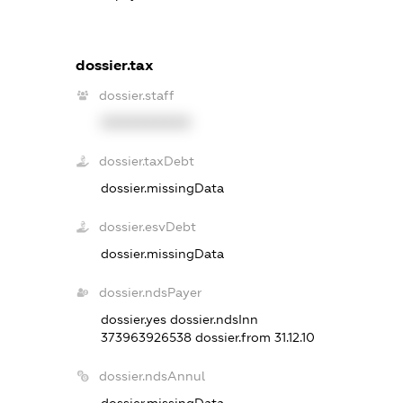
dossier.tax
dossier.staff
XXXXXXXXXX
dossier.taxDebt
dossier.missingData
dossier.esvDebt
dossier.missingData
dossier.ndsPayer
dossier.yes
dossier.ndsInn
373963926538
dossier.from 31.12.10
dossier.ndsAnnul