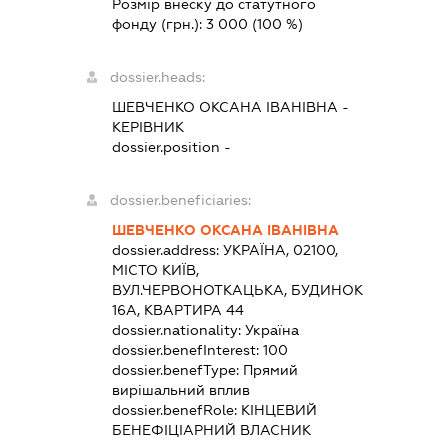
Розмір внеску до статутного
фонду (грн.):
3 000
(100 %)
dossier.heads:
ШЕВЧЕНКО ОКСАНА ІВАНІВНА
-
КЕРІВНИК
dossier.position -
dossier.beneficiaries:
ШЕВЧЕНКО ОКСАНА ІВАНІВНА
dossier.address:
УКРАЇНА, 02100,
МІСТО КИЇВ,
ВУЛ.ЧЕРВОНОТКАЦЬКА, БУДИНОК
16А, КВАРТИРА 44
dossier.nationality:
Україна
dossier.benefInterest:
100
dossier.benefType:
Прямий
вирішальний вплив
dossier.benefRole:
КІНЦЕВИЙ
БЕНЕФІЦІАРНИЙ ВЛАСНИК