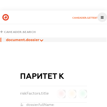
CAHEADER.GETTEST
CAHEADER.SEARCH
document.dossier
ПАРИТЕТ К
riskFactors.title
0
0
0
dossier.fullName: