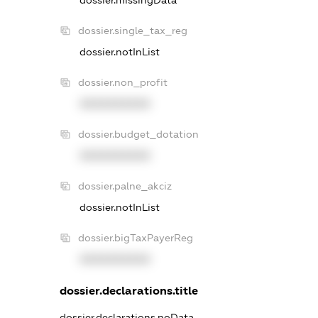
dossier.missingData
dossier.single_tax_reg
dossier.notInList
dossier.non_profit
XXXXXXXXXX
dossier.budget_dotation
XXXXXXXXXX
dossier.palne_akciz
dossier.notInList
dossier.bigTaxPayerReg
XXXXXXXXXX
dossier.declarations.title
dossier.declarations.noData