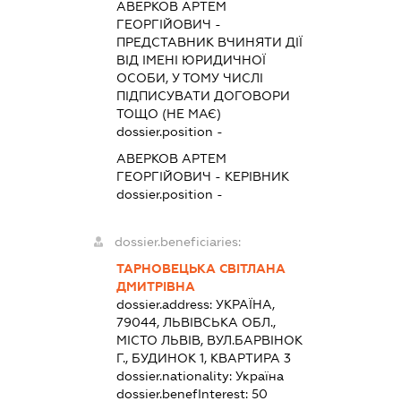
АВЕРКОВ АРТЕМ
ГЕОРГІЙОВИЧ
-
ПРЕДСТАВНИК
ВЧИНЯТИ ДІЇ
ВІД ІМЕНІ ЮРИДИЧНОЇ
ОСОБИ, У ТОМУ ЧИСЛІ
ПІДПИСУВАТИ ДОГОВОРИ
ТОЩО (НЕ МАЄ)
dossier.position -
АВЕРКОВ АРТЕМ
ГЕОРГІЙОВИЧ
-
КЕРІВНИК
dossier.position -
dossier.beneficiaries:
ТАРНОВЕЦЬКА СВІТЛАНА
ДМИТРІВНА
dossier.address:
УКРАЇНА,
79044, ЛЬВІВСЬКА ОБЛ.,
МІСТО ЛЬВІВ, ВУЛ.БАРВІНОК
Г., БУДИНОК 1, КВАРТИРА 3
dossier.nationality:
Україна
dossier.benefInterest:
50