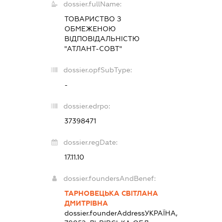
dossier.fullName:
ТОВАРИСТВО З
ОБМЕЖЕНОЮ
ВІДПОВІДАЛЬНІСТЮ
"АТЛАНТ-СОВТ"
dossier.opfSubType:
-
dossier.edrpo:
37398471
dossier.regDate:
17.11.10
dossier.foundersAndBenef:
ТАРНОВЕЦЬКА СВІТЛАНА
ДМИТРІВНА
dossier.founderAddress
УКРАЇНА,