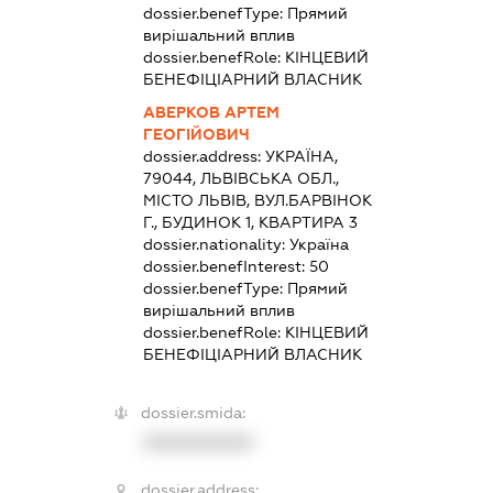
dossier.benefType:
Прямий
вирішальний вплив
dossier.benefRole:
КІНЦЕВИЙ
БЕНЕФІЦІАРНИЙ ВЛАСНИК
АВЕРКОВ АРТЕМ
ГЕОГІЙОВИЧ
dossier.address:
УКРАЇНА,
79044, ЛЬВІВСЬКА ОБЛ.,
МІСТО ЛЬВІВ, ВУЛ.БАРВІНОК
Г., БУДИНОК 1, КВАРТИРА 3
dossier.nationality:
Україна
dossier.benefInterest:
50
dossier.benefType:
Прямий
вирішальний вплив
dossier.benefRole:
КІНЦЕВИЙ
БЕНЕФІЦІАРНИЙ ВЛАСНИК
dossier.smida:
XXXXXXXXXX
dossier.address: