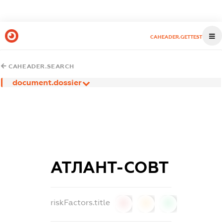
CAHEADER.GETTEST
CAHEADER.SEARCH
document.dossier
АТЛАНТ-СОВТ
riskFactors.title
0
0
0