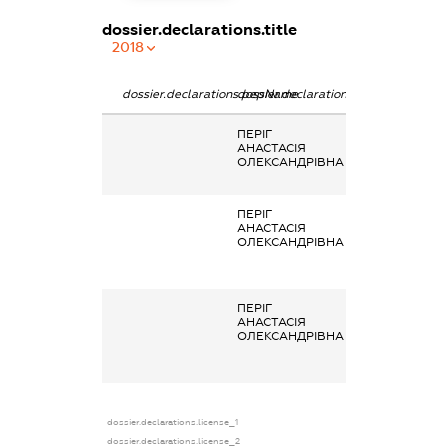
dossier.declarations.title
2018
dossier.declarations.pepName
dossier.declarations.personName
dossier.declarat
ПЕРІГ
Заробітна плат
АНАСТАСІЯ
отримана за
ОЛЕКСАНДРІВНА
основним місце
роботи
ПЕРІГ
Гонорари та інш
АНАСТАСІЯ
виплати згідно 
ОЛЕКСАНДРІВНА
цивільно-
правовим
правочинами
ПЕРІГ
Гонорари та інш
АНАСТАСІЯ
виплати згідно 
ОЛЕКСАНДРІВНА
цивільно-
правовим
правочинами
dossier.declarations.license_1
dossier.declarations.license_2