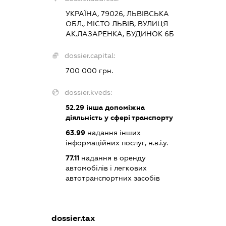
УКРАЇНА, 79026, ЛЬВІВСЬКА
ОБЛ., МІСТО ЛЬВІВ, ВУЛИЦЯ
АК.ЛАЗАРЕНКА, БУДИНОК 6Б
dossier.capital:
700 000 грн.
dossier.kveds:
52.29
інша допоміжна
діяльність у сфері транспорту
63.99
надання інших
інформаційних послуг, н.в.і.у.
77.11
надання в оренду
автомобілів і легкових
автотранспортних засобів
dossier.tax