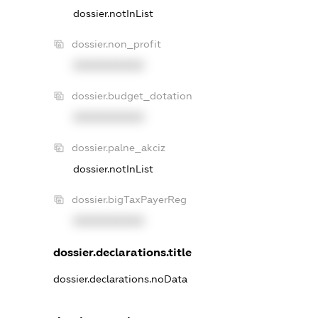
dossier.notInList
dossier.non_profit
XXXXXXXXXX
dossier.budget_dotation
XXXXXXXXXX
dossier.palne_akciz
dossier.notInList
dossier.bigTaxPayerReg
XXXXXXXXXX
dossier.declarations.title
dossier.declarations.noData