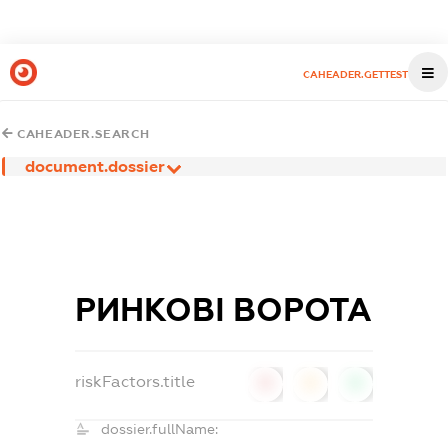
CAHEADER.GETTEST
CAHEADER.SEARCH
document.dossier
РИНКОВІ ВОРОТА
riskFactors.title
0
0
0
dossier.fullName: