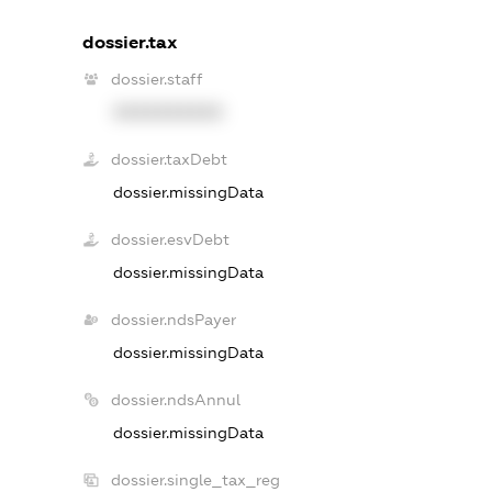
dossier.tax
dossier.staff
XXXXXXXXXX
dossier.taxDebt
dossier.missingData
dossier.esvDebt
dossier.missingData
dossier.ndsPayer
dossier.missingData
dossier.ndsAnnul
dossier.missingData
dossier.single_tax_reg