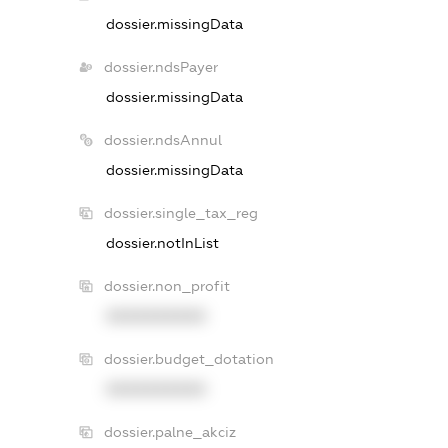
dossier.missingData
dossier.ndsPayer
dossier.missingData
dossier.ndsAnnul
dossier.missingData
dossier.single_tax_reg
dossier.notInList
dossier.non_profit
XXXXXXXXXX
dossier.budget_dotation
XXXXXXXXXX
dossier.palne_akciz