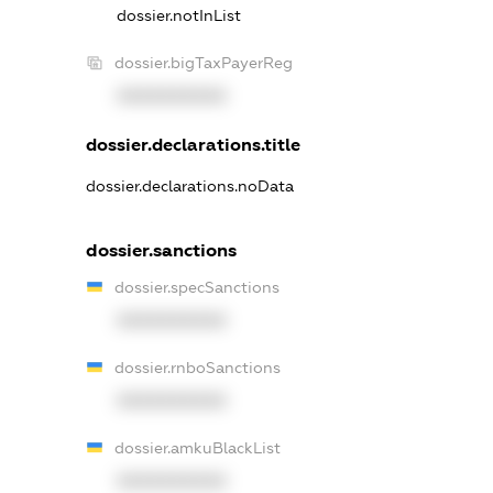
dossier.notInList
dossier.bigTaxPayerReg
XXXXXXXXXX
dossier.declarations.title
dossier.declarations.noData
dossier.sanctions
dossier.specSanctions
XXXXXXXXXX
dossier.rnboSanctions
XXXXXXXXXX
dossier.amkuBlackList
XXXXXXXXXX