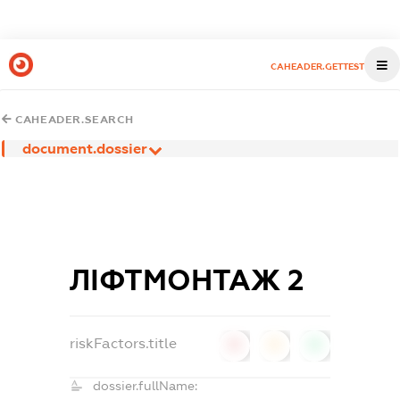
CAHEADER.GETTEST
CAHEADER.SEARCH
document.dossier
ЛІФТМОНТАЖ 2
riskFactors.title
0
0
0
dossier.fullName: