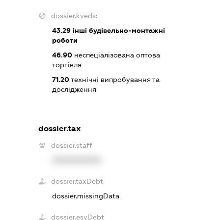
dossier.kveds:
43.29
інші будівельно-монтажні
роботи
46.90
неспеціалізована оптова
торгівля
71.20
технічні випробування та
дослідження
dossier.tax
dossier.staff
XXXXXXXXXX
dossier.taxDebt
dossier.missingData
dossier.esvDebt