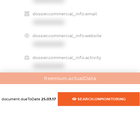
XXXXXXXXXX
dossier.commercial_info.email
XXXXXXXXXX
dossier.commercial_info.website
XXXXXXXXXX
dossier.commercial_info.activity
XXXXXXXXXX
freemium.actualData
freemium.exampleText_1
freemium.exampleText_2
document.dueToDate
25.03.17
SEARCH.ONMONITORING
freemium.anonymousPerSearch2
FREEMIUM.DETAILS
FREEMIUM.REGISTER