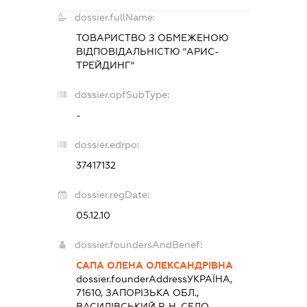
dossier.fullName:
ТОВАРИСТВО З ОБМЕЖЕНОЮ
ВІДПОВІДАЛЬНІСТЮ "АРИС-
ТРЕЙДИНГ"
dossier.opfSubType:
-
dossier.edrpo:
37417132
dossier.regDate:
05.12.10
dossier.foundersAndBenef:
САПА ОЛЕНА ОЛЕКСАНДРІВНА
dossier.founderAddress
УКРАЇНА,
71610, ЗАПОРІЗЬКА ОБЛ.,
ВАСИЛІВСЬКИЙ Р-Н, СЕЛО