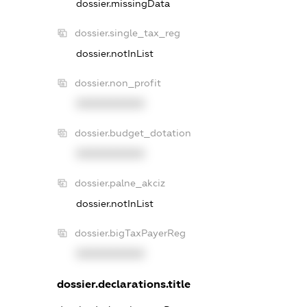
dossier.missingData
dossier.single_tax_reg
dossier.notInList
dossier.non_profit
XXXXXXXXXX
dossier.budget_dotation
XXXXXXXXXX
dossier.palne_akciz
dossier.notInList
dossier.bigTaxPayerReg
XXXXXXXXXX
dossier.declarations.title