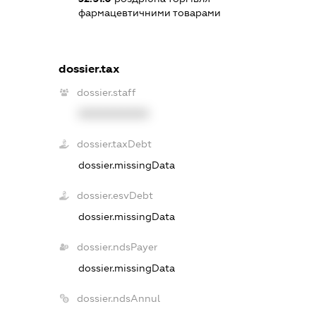
фармацевтичними товарами
dossier.tax
dossier.staff
XXXXXXXXXX
dossier.taxDebt
dossier.missingData
dossier.esvDebt
dossier.missingData
dossier.ndsPayer
dossier.missingData
dossier.ndsAnnul