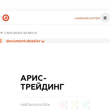
CAHEADER.GETTEST
CAHEADER.SEARCH
document.dossier
АРИС-
ТРЕЙДИНГ
riskFactors.title
0
0
0