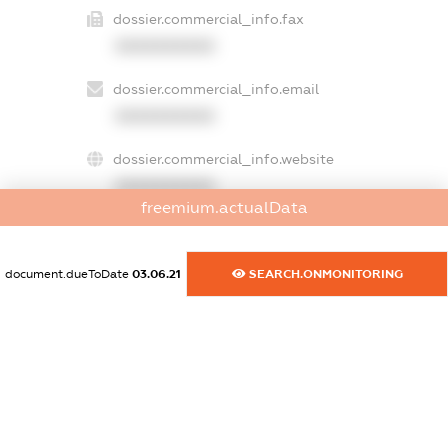
dossier.commercial_info.fax
XXXXXXXXXX
dossier.commercial_info.email
XXXXXXXXXX
dossier.commercial_info.website
XXXXXXXXXX
freemium.actualData
dossier.commercial_info.activity
XXXXXXXXXX
document.dueToDate
03.06.21
SEARCH.ONMONITORING
freemium.exampleText_1
freemium.exampleText_2
freemium.anonymousPerSearch2
FREEMIUM.DETAILS
FREEMIUM.REGISTER