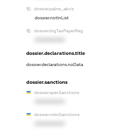
dossier.palne_akciz
dossier.notInList
dossier.bigTaxPayerReg
XXXXXXXXXX
dossier.declarations.title
dossier.declarations.noData
dossier.sanctions
dossier.specSanctions
XXXXXXXXXX
dossier.rnboSanctions
XXXXXXXXXX