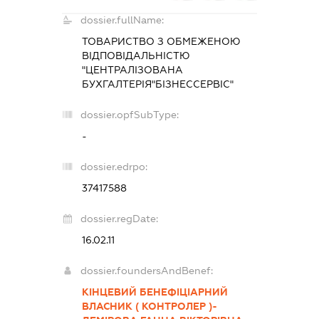
dossier.fullName:
ТОВАРИСТВО З ОБМЕЖЕНОЮ
ВІДПОВІДАЛЬНІСТЮ
"ЦЕНТРАЛІЗОВАНА
БУХГАЛТЕРІЯ"БІЗНЕССЕРВІС"
dossier.opfSubType:
-
dossier.edrpo:
37417588
dossier.regDate:
16.02.11
dossier.foundersAndBenef:
КІНЦЕВИЙ БЕНЕФІЦІАРНИЙ
ВЛАСНИК ( КОНТРОЛЕР )-