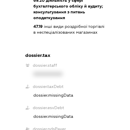
69.20
діяльність у сфері
бухгалтерського обліку й аудиту;
консультування з питань
оподаткування
47.19
інші види роздрібної торгівлі
в неспеціалізованих магазинах
dossier.tax
dossier.staff
XXXXXXXXXX
dossier.taxDebt
dossier.missingData
dossier.esvDebt
dossier.missingData
dossier.ndsPayer