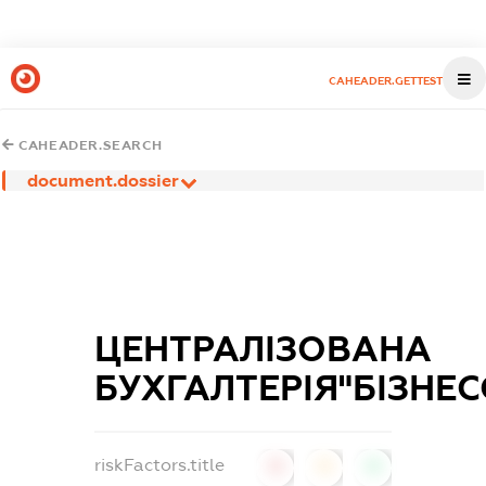
CAHEADER.GETTEST
CAHEADER.SEARCH
document.dossier
ЦЕНТРАЛІЗОВАНА
БУХГАЛТЕРІЯ"БІЗНЕС
riskFactors.title
0
0
0