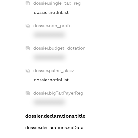
dossier.single_tax_reg
dossier.notInList
dossier.non_profit
XXXXXXXXXX
dossier.budget_dotation
XXXXXXXXXX
dossier.palne_akciz
dossier.notInList
dossier.bigTaxPayerReg
XXXXXXXXXX
dossier.declarations.title
dossier.declarations.noData