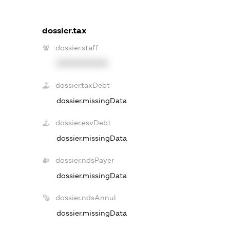
dossier.tax
dossier.staff
XXXXXXXXXX
dossier.taxDebt
dossier.missingData
dossier.esvDebt
dossier.missingData
dossier.ndsPayer
dossier.missingData
dossier.ndsAnnul
dossier.missingData