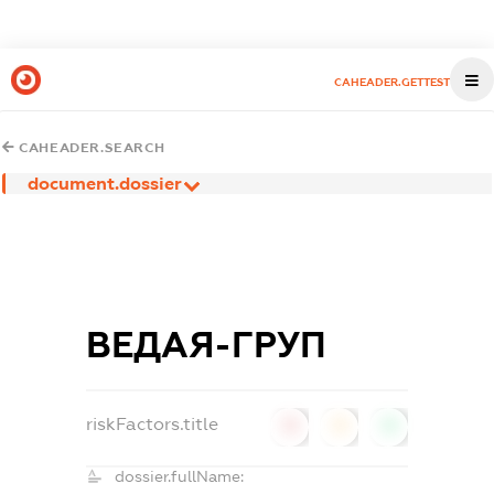
CAHEADER.GETTEST
CAHEADER.SEARCH
document.dossier
ВЕДАЯ-ГРУП
riskFactors.title
0
0
0
dossier.fullName: