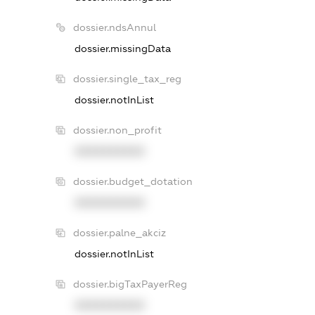
dossier.ndsAnnul
dossier.missingData
dossier.single_tax_reg
dossier.notInList
dossier.non_profit
XXXXXXXXXX
dossier.budget_dotation
XXXXXXXXXX
dossier.palne_akciz
dossier.notInList
dossier.bigTaxPayerReg
XXXXXXXXXX