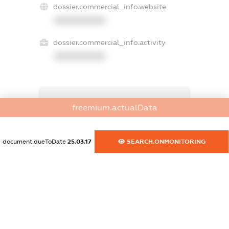
dossier.commercial_info.website
XXXXXXXXXX
dossier.commercial_info.activity
XXXXXXXXXX
freemium.exampleText_1
freemium.actualData
freemium.exampleText_2
freemium.anonymousPerSearch2
FREEMIUM.DETAILS
document.dueToDate
25.03.17
SEARCH.ONMONITORING
FREEMIUM.REGISTER