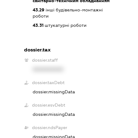
санітарно-технічним обладнанням
43.29
інші будівельно-монтажні
роботи
43.31
штукатурні роботи
dossier.tax
dossier.staff
XXXXXXXXXX
dossier.taxDebt
dossier.missingData
dossier.esvDebt
dossier.missingData
dossier.ndsPayer
dossier.missingData