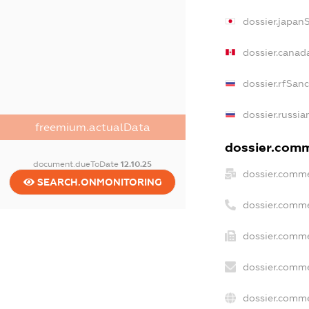
dossier.japan
dossier.canad
dossier.rfSan
dossier.russia
freemium.actualData
dossier.comme
document.dueToDate
12.10.25
dossier.comme
SEARCH.ONMONITORING
dossier.comme
dossier.comme
dossier.comme
dossier.comme