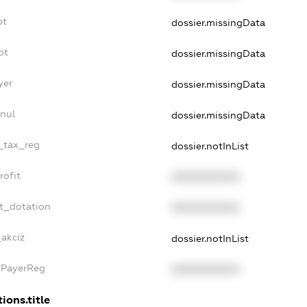
bt
dossier.missingData
bt
dossier.missingData
yer
dossier.missingData
nnul
dossier.missingData
e_tax_reg
dossier.notInList
rofit
XXXXXXXXXX
et_dotation
XXXXXXXXXX
_akciz
dossier.notInList
xPayerReg
XXXXXXXXXX
ions.title