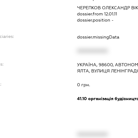
ЧЕРЕПКОВ ОЛЕКСАНДР ВІ
dossier.from 12.01.11
dossier.position -
ciaries:
dossier.missingData
XXXXXXXXXX
s:
УКРАЇНА, 98600, АВТОНО
ЯЛТА, ВУЛИЦЯ ЛЕНІНГРАД
:
0 грн.
41.10
організація будівницт
XXXXXXXXXX