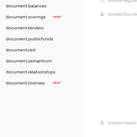
dossier.regDat
document.balances
dossier.foun
document.scorings
new!
document.tenders
document.publicfunds
document.ved
document.semantrum
document.relationships
document.licenses
new!
dossier.heads: