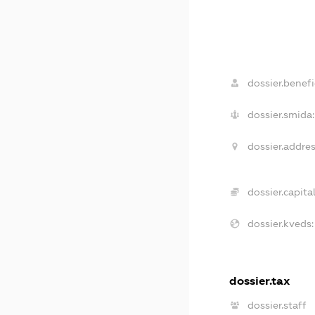
dossier.benefi
dossier.smida:
dossier.addres
dossier.capital
dossier.kveds:
dossier.tax
dossier.staff