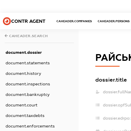
CONTR AGENT
CAHEADER.COMPANIES
CAHEADER.PERSONS
CAHEADER.SEARCH
document.dossier
РАЙСЬ
document.statements
document.history
dossier.title
document.inspections
dossier.fullN
document.bankruptcy
document.court
dossier.opfSu
document.taxdebts
dossier.edrpo:
document.enforcements