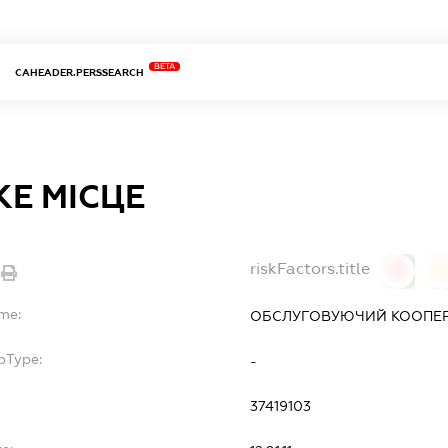
BETA
CAHEADER.PERSSEARCH
КЕ МІСЦЕ
riskFactors.title
0
ame:
ОБСЛУГОВУЮЧИЙ КООПЕРА
bType:
-
37419103