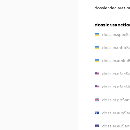
dossier.declarati
dossier.sanctio
dossier.specS
dossier.rnboS
dossier.amkuB
dossier.ofacS
dossier.ofac
dossier.gbSan
dossier.ausSa
dossier.euSan