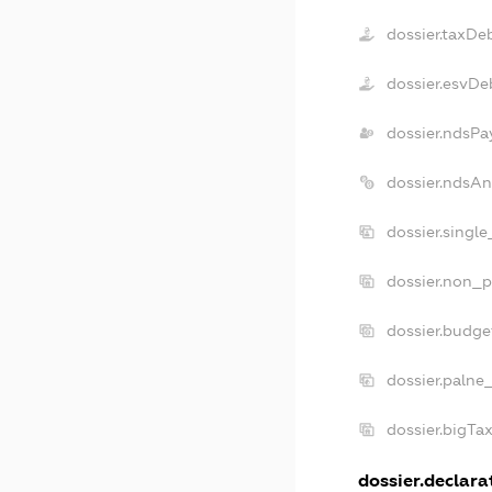
dossier.taxDe
dossier.esvDe
dossier.ndsPa
dossier.ndsA
dossier.singl
dossier.non_p
dossier.budg
dossier.palne
dossier.bigTa
dossier.declarat