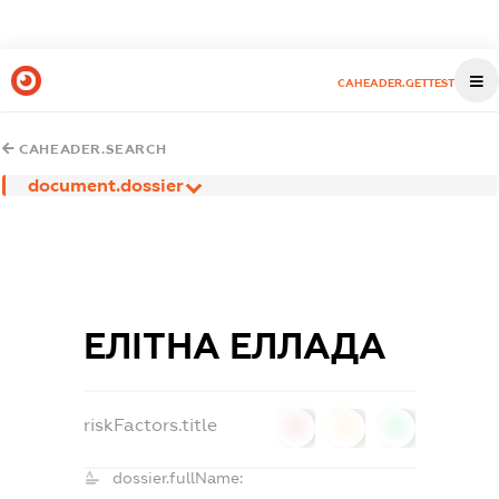
CAHEADER.GETTEST
CAHEADER.SEARCH
document.dossier
ЕЛІТНА ЕЛЛАДА
riskFactors.title
0
0
0
dossier.fullName: