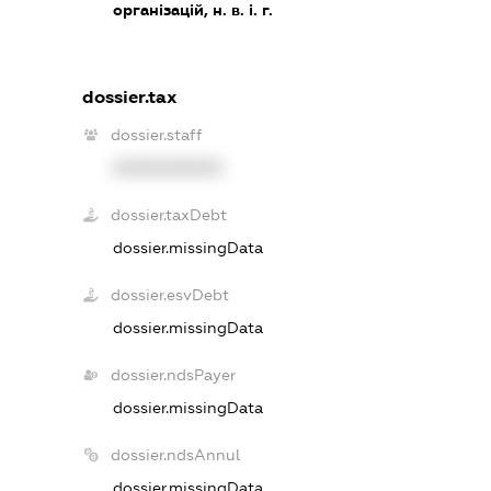
організацій, н. в. і. г.
dossier.tax
dossier.staff
XXXXXXXXXX
dossier.taxDebt
dossier.missingData
dossier.esvDebt
dossier.missingData
dossier.ndsPayer
dossier.missingData
dossier.ndsAnnul
dossier.missingData