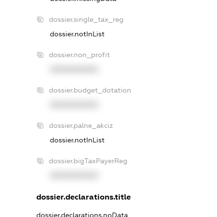
dossier.single_tax_reg
dossier.notInList
dossier.non_profit
XXXXXXXXXX
dossier.budget_dotation
XXXXXXXXXX
dossier.palne_akciz
dossier.notInList
dossier.bigTaxPayerReg
XXXXXXXXXX
dossier.declarations.title
dossier.declarations.noData