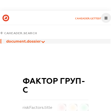
CAHEADER.GETTEST
CAHEADER.SEARCH
document.dossier
ФАКТОР ГРУП-
С
riskFactors.title
0
0
0