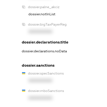
dossier.palne_akciz
dossier.notInList
dossier.bigTaxPayerReg
XXXXXXXXXX
dossier.declarations.title
dossier.declarations.noData
dossier.sanctions
dossier.specSanctions
XXXXXXXXXX
dossier.rnboSanctions
XXXXXXXXXX