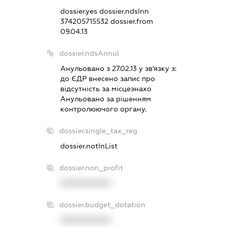
dossier.yes
dossier.ndsInn
374205715532
dossier.from
09.04.13
dossier.ndsAnnul
Анульовано з 27.02.13 у зв'язку з:
до ЄДР внесено запис про
вiдсутнiсть за мiсцезнахо
Анульовано за рiшенням
контролюючого органу.
dossier.single_tax_reg
dossier.notInList
dossier.non_profit
XXXXXXXXXX
dossier.budget_dotation
XXXXXXXXXX