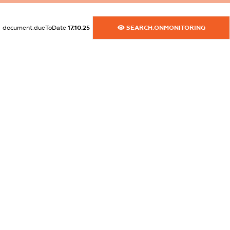
dossier.commercial_info.fax
XXXXXXXXXX
document.dueToDate
17.10.25
SEARCH.ONMONITORING
dossier.commercial_info.email
XXXXXXXXXX
dossier.commercial_info.website
XXXXXXXXXX
dossier.commercial_info.activity
XXXXXXXXXX
freemium.exampleText_1
freemium.exampleText_2
freemium.anonymousPerSearch2
FREEMIUM.DETAILS
FREEMIUM.REGISTER