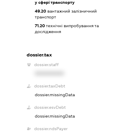
у сфері транспорту
49.20
вантажний залізничний
транспорт
71.20
технічні випробування та
дослідження
dossier.tax
dossier.staff
XXXXXXXXXX
dossier.taxDebt
dossier.missingData
dossier.esvDebt
dossier.missingData
dossier.ndsPayer