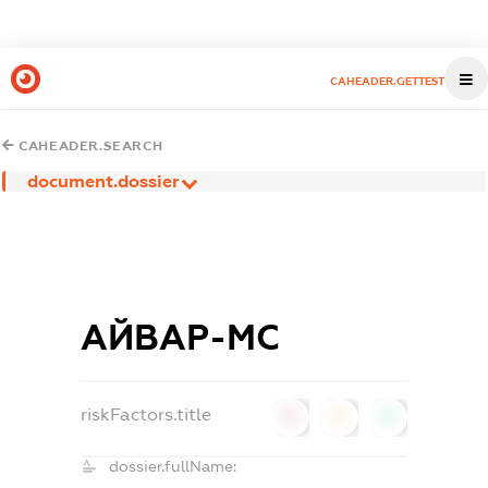
CAHEADER.GETTEST
CAHEADER.SEARCH
document.dossier
АЙВАР-МС
riskFactors.title
0
0
0
dossier.fullName: