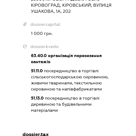
КІРОВОГРАД, КІРОВСЬКИЙ, ВУЛИЦЯ
УШАКОВА, 1А, 202
dossier.capital:
1 000 грн.
dossier.kveds:
63.40.0
організація перевезення
вантажів
51.11.0
посередництво в торгівлі
сільськогосподарською сировиною,
живими тваринами, текстильною
сировиною та напівфабрикатами
51.13.0
посередництво в торгівлі
деревиною та будівельними
матеріалами
dossier.tax