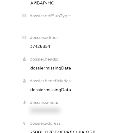
АЙВАР-МС
dossier.opfSubType:
-
dossier.edrpo:
37426854
dossier.heads:
dossier.missingData
dossier.beneficiaries:
dossier.missingData
dossier.smida:
XXXXXXXXXX
dossier.address:
25001, КІРОВОГРАДСЬКА ОБЛ.,