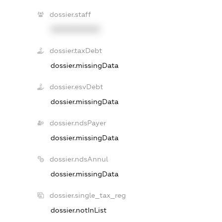
dossier.staff
XXXXXXXXXX
dossier.taxDebt
dossier.missingData
dossier.esvDebt
dossier.missingData
dossier.ndsPayer
dossier.missingData
dossier.ndsAnnul
dossier.missingData
dossier.single_tax_reg
dossier.notInList