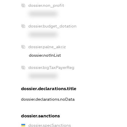
dossier.non_profit
XXXXXXXXXX
dossier.budget_dotation
XXXXXXXXXX
dossier.palne_akciz
dossier.notInList
dossier.bigTaxPayerReg
XXXXXXXXXX
dossier.declarations.title
dossier.declarations.noData
dossier.sanctions
dossier.specSanctions